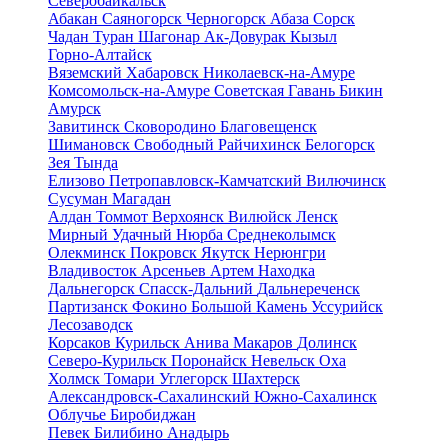
Северобайкальск
Абакан
Саяногорск
Черногорск
Абаза
Сорск
Чадан
Туран
Шагонар
Ак-Довурак
Кызыл
Горно-Алтайск
Вяземский
Хабаровск
Николаевск-на-Амуре
Комсомольск-на-Амуре
Советская Гавань
Бикин
Амурск
Завитинск
Сковородино
Благовещенск
Шимановск
Свободный
Райчихинск
Белогорск
Зея
Тында
Елизово
Петропавловск-Камчатский
Вилючинск
Сусуман
Магадан
Алдан
Томмот
Верхоянск
Вилюйск
Ленск
Мирный
Удачный
Нюрба
Среднеколымск
Олекминск
Покровск
Якутск
Нерюнгри
Владивосток
Арсеньев
Артем
Находка
Дальнегорск
Спасск-Дальний
Дальнереченск
Партизанск
Фокино
Большой Камень
Уссурийск
Лесозаводск
Корсаков
Курильск
Анива
Макаров
Долинск
Северо-Курильск
Поронайск
Невельск
Оха
Холмск
Томари
Углегорск
Шахтерск
Александровск-Сахалинский
Южно-Сахалинск
Облучье
Биробиджан
Певек
Билибино
Анадырь