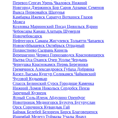
Перевоз
Сергач
Урень
Чкаловск
Нижний
Новгород
Дзержинск
Бор
Саров
Арзамас
Семенов
Выкса
Первомайск
Шахунья
Камбарка
Ижевск
Сарапул
Воткинск
Глазов
Можга
Козловка
Мариинский Посад
Цивильск
Ядрин
Чебоксары
Канаш
Алатырь
Шумерля
Новочебоксарск
Нефтегорск
Самара
Жигулевск
Тольятти
Чапаевск
Новокуйбышевск
Октябрьск
Отрадный
Похвистнево
Сызрань
Кинель
Верещагино
Чермоз
Горнозаводск
Красновишерск
Нытва
Оса
Оханск
Очер
Усолье
Чердынь
Чернушка
Краснокамск
Пермь
Березники
Гремячинск
Александровск
Губаха
Добрянка
Кизел
Лысьва
Кунгур
Соликамск
Чайковский
Чусовой
Кудымкар
Спасск
Белинский
Сурск
Городище
Каменка
Нижний Ломов
Никольск
Сердобск
Пенза
Заречный
Кузнецк
Ясный
Соль-Илецк
Абдулино
Оренбург
Новотроицк
Медногорск
Бузулук
Бугуруслан
Орск
Сорочинск
Кувандык
Гай
Баймак
Белебей
Белорецк
Бирск
Благовещенск
Ишимбай
Мелеуз
Туймазы
Учалы
Янаул