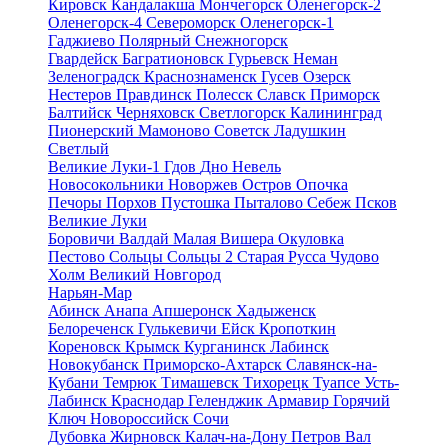
Кировск
Кандалакша
Мончегорск
Оленегорск-2
Оленегорск-4
Североморск
Оленегорск-1
Гаджиево
Полярный
Снежногорск
Гвардейск
Багратионовск
Гурьевск
Неман
Зеленоградск
Краснознаменск
Гусев
Озерск
Нестеров
Правдинск
Полесск
Славск
Приморск
Балтийск
Черняховск
Светлогорск
Калининград
Пионерский
Мамоново
Советск
Ладушкин
Светлый
Великие Луки-1
Гдов
Дно
Невель
Новосокольники
Новоржев
Остров
Опочка
Печоры
Порхов
Пустошка
Пыталово
Себеж
Псков
Великие Луки
Боровичи
Валдай
Малая Вишера
Окуловка
Пестово
Сольцы
Сольцы 2
Старая Русса
Чудово
Холм
Великий Новгород
Нарьян-Мар
Абинск
Анапа
Апшеронск
Хадыженск
Белореченск
Гулькевичи
Ейск
Кропоткин
Кореновск
Крымск
Курганинск
Лабинск
Новокубанск
Приморско-Ахтарск
Славянск-на-
Кубани
Темрюк
Тимашевск
Тихорецк
Туапсе
Усть-
Лабинск
Краснодар
Геленджик
Армавир
Горячий
Ключ
Новороссийск
Сочи
Дубовка
Жирновск
Калач-на-Дону
Петров Вал