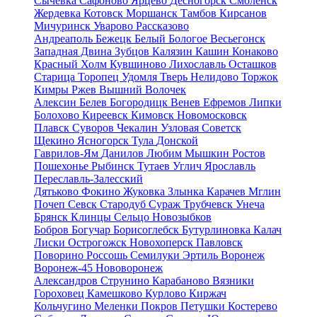
Сычевка
Сафоново
Ярцево
Десногорск
Смоленск
Жердевка
Котовск
Моршанск
Тамбов
Кирсанов
Мичуринск
Уварово
Рассказово
Андреаполь
Бежецк
Белый
Бологое
Весьегонск
Западная Двина
Зубцов
Калязин
Кашин
Конаково
Красный Холм
Кувшиново
Лихославль
Осташков
Старица
Торопец
Удомля
Тверь
Нелидово
Торжок
Кимры
Ржев
Вышний Волочек
Алексин
Белев
Богородицк
Венев
Ефремов
Липки
Болохово
Киреевск
Кимовск
Новомосковск
Плавск
Суворов
Чекалин
Узловая
Советск
Щекино
Ясногорск
Тула
Донской
Гаврилов-Ям
Данилов
Любим
Мышкин
Ростов
Пошехонье
Рыбинск
Тутаев
Углич
Ярославль
Переславль-Залесский
Дятьково
Фокино
Жуковка
Злынка
Карачев
Мглин
Почеп
Севск
Стародуб
Сураж
Трубчевск
Унеча
Брянск
Клинцы
Сельцо
Новозыбков
Бобров
Богучар
Борисоглебск
Бутурлиновка
Калач
Лиски
Острогожск
Новохоперск
Павловск
Поворино
Россошь
Семилуки
Эртиль
Воронеж
Воронеж-45
Нововоронеж
Александров
Струнино
Карабаново
Вязники
Гороховец
Камешково
Курлово
Киржач
Кольчугино
Меленки
Покров
Петушки
Костерево