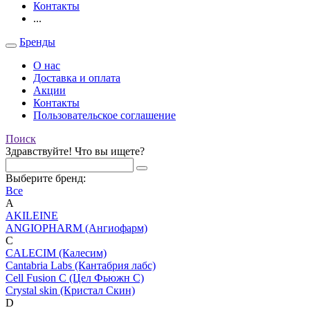
Контакты
...
Бренды
О нас
Доставка и оплата
Акции
Контакты
Пользовательское соглашение
Поиск
Здравствуйте! Что вы ищете?
Выберите бренд:
Все
A
AKILEINE
ANGIOPHARM (Ангиофарм)
C
CALECIM (Калесим)
Cantabria Labs (Кантабрия лабс)
Cell Fusion C (Цел Фьюжн С)
Crystal skin (Кристал Скин)
D