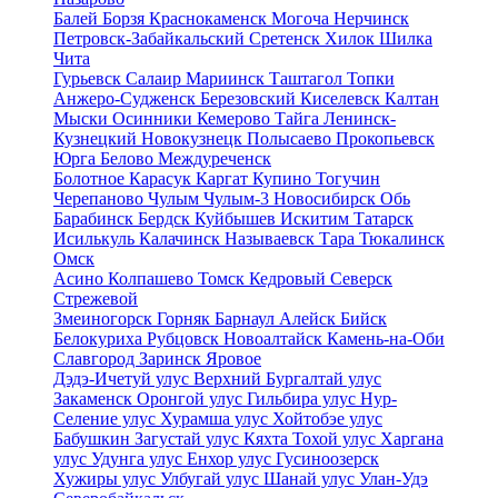
Балей
Борзя
Краснокаменск
Могоча
Нерчинск
Петровск-Забайкальский
Сретенск
Хилок
Шилка
Чита
Гурьевск
Салаир
Мариинск
Таштагол
Топки
Анжеро-Судженск
Березовский
Киселевск
Калтан
Мыски
Осинники
Кемерово
Тайга
Ленинск-
Кузнецкий
Новокузнецк
Полысаево
Прокопьевск
Юрга
Белово
Междуреченск
Болотное
Карасук
Каргат
Купино
Тогучин
Черепаново
Чулым
Чулым-3
Новосибирск
Обь
Барабинск
Бердск
Куйбышев
Искитим
Татарск
Исилькуль
Калачинск
Называевск
Тара
Тюкалинск
Омск
Асино
Колпашево
Томск
Кедровый
Северск
Стрежевой
Змеиногорск
Горняк
Барнаул
Алейск
Бийск
Белокуриха
Рубцовск
Новоалтайск
Камень-на-Оби
Славгород
Заринск
Яровое
Дэдэ-Ичетуй улус
Верхний Бургалтай улус
Закаменск
Оронгой улус
Гильбира улус
Нур-
Селение улус
Хурамша улус
Хойтобэе улус
Бабушкин
Загустай улус
Кяхта
Тохой улус
Харгана
улус
Удунга улус
Енхор улус
Гусиноозерск
Хужиры улус
Улбугай улус
Шанай улус
Улан-Удэ