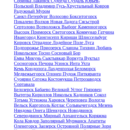
Собинка
Лакинск
Судогда
Суздаль
Юрьев-
Польский
Владимир
Гусь-Хрустальный
Ковров
Радужный
Муром
Санкт-Петербург
Волосово
Бокситогорск
Пикалево
Волхов
Новая Ладога
Сясьстрой
Сертолово
Всеволожск
Выборг
Каменногорск
Высоцк
Приморск
Светогорск
Коммунар
Гатчина
Ивангород
Кингисепп
Кириши
Шлиссельбург
Кировск
Отрадное
Лодейное Поле
Луга
Подпорожье
Приозерск
Сланцы
Тихвин
Любань
Никольское
Тосно
Сосновый Бор
Емва
Микунь
Сыктывкар
Воркута
Вуктыл
Сосногорск
Печора
Усинск
Инта
Ухта
Кемь
Кондопога
Лахденпохья
Беломорск
Медвежьегорск
Олонец
Пудож
Питкяранта
Суоярви
Сегежа
Костомукша
Петрозаводск
Сортавала
Белозерск
Бабаево
Великий Устюг
Грязовец
Вытегра
Кириллов
Никольск
Кадников
Сокол
Тотьма
Устюжна
Харовск
Череповец
Вологда
Вельск
Каргополь
Котлас
Сольвычегодск
Мезень
Няндома
Онега
Шенкурск
Новодвинск
Северодвинск
Мирный
Архангельск
Коряжма
Кола
Ковдор
Заполярный
Мурманск
Апатиты
Оленегорск
Заозерск
Островной
Полярные Зори