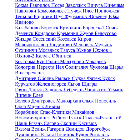
Кохма
Гаврилов Посад
Заволжск
Вичуга
Кинешма
Наволоки
Комсомольск
Пучеж
Плес
Приволжск
Тейково
Родники
Шуя
Фурманов
Юрьевец
Южа
Иваново
Балабаново
Боровск
Ермолино
Боровск-1
Спас-
Деменск
Кондрово
Кременки
Жуков
Белоусово
Жиздра
Сосенский
Козельск
Киров
Малоярославец
Людиново
Мещовск
Медынь
Сухиничи
Мосальск
Таруса
Юхнов
Юхнов-1
Юхнов-2
Калуга
Обнинск
Кострома
Буй
Галич
Мантурово
Макарьев
Кологрив
Нерехта
Нея
Солигалич
Чухлома
Шарья
Волгореченск
Дмитриев
Обоянь
Рыльск
Суджа
Фатеж
Курск
Курчатов
Железногорск
Льгов
Щигры
Грязи
Данков
Задонск
Лебедянь
Чаплыгин
Усмань
Липецк
Елец
Болхов
Дмитровск
Малоархангельск
Новосиль
Орёл
Мценск
Ливны
Кораблино
Спас-Клепики
Михайлов
Новомичуринск
Рыбное
Ряжск
Спасск-Рязанский
Шацк
Рязань
Сасово
Скопин
Касимов
Вязьма
Велиж
Гагарин
Демидов
Дорогобуж
Духовщина
Ельня
Починок
Рудня
Рославль