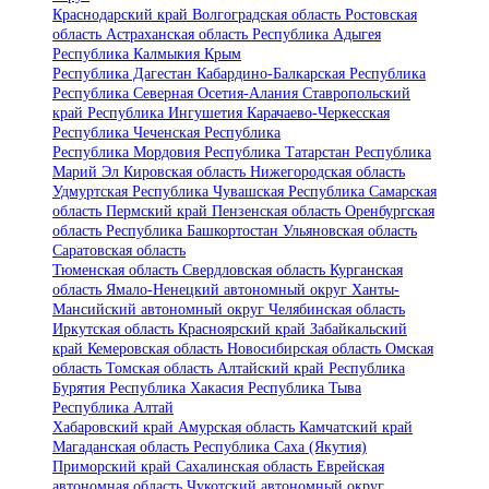
Краснодарский край
Волгоградская область
Ростовская
область
Астраханская область
Республика Адыгея
Республика Калмыкия
Крым
Республика Дагестан
Кабардино-Балкарская Республика
Республика Северная Осетия-Алания
Ставропольский
край
Республика Ингушетия
Карачаево-Черкесская
Республика
Чеченская Республика
Республика Мордовия
Республика Татарстан
Республика
Марий Эл
Кировская область
Нижегородская область
Удмуртская Республика
Чувашская Республика
Самарская
область
Пермский край
Пензенская область
Оренбургская
область
Республика Башкортостан
Ульяновская область
Саратовская область
Тюменская область
Свердловская область
Курганская
область
Ямало-Ненецкий автономный округ
Ханты-
Мансийский автономный округ
Челябинская область
Иркутская область
Красноярский край
Забайкальский
край
Кемеровская область
Новосибирская область
Омская
область
Томская область
Алтайский край
Республика
Бурятия
Республика Хакасия
Республика Тыва
Республика Алтай
Хабаровский край
Амурская область
Камчатский край
Магаданская область
Республика Саха (Якутия)
Приморский край
Сахалинская область
Еврейская
автономная область
Чукотский автономный округ