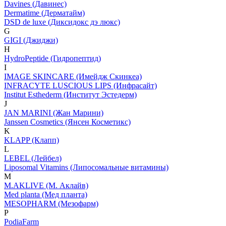
Davines (Давинес)
Dermatime (Дерматайм)
DSD de luxe (Диксидокс дэ люкс)
G
GIGI (Джиджи)
H
HydroPeptide (Гидропептид)
I
IMAGE SKINCARE (Имейдж Скинкеа)
INFRACYTE LUSCIOUS LIPS (Инфрасайт)
Institut Esthederm (Институт Эстедерм)
J
JAN MARINI (Жан Марини)
Janssen Cosmetics (Янсен Косметикс)
K
KLAPP (Клапп)
L
LEBEL (Лейбел)
Liposomal Vitamins (Липосомальные витамины)
M
M.AKLIVE (М. Аклайв)
Med planta (Мед планта)
MESOPHARM (Мезофарм)
P
PodiaFarm