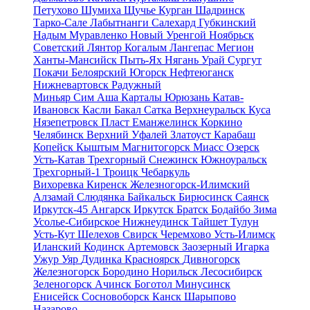
Петухово
Шумиха
Щучье
Курган
Шадринск
Тарко-Сале
Лабытнанги
Салехард
Губкинский
Надым
Муравленко
Новый Уренгой
Ноябрьск
Советский
Лянтор
Когалым
Лангепас
Мегион
Ханты-Мансийск
Пыть-Ях
Нягань
Урай
Сургут
Покачи
Белоярский
Югорск
Нефтеюганск
Нижневартовск
Радужный
Миньяр
Сим
Аша
Карталы
Юрюзань
Катав-
Ивановск
Касли
Бакал
Сатка
Верхнеуральск
Куса
Нязепетровск
Пласт
Еманжелинск
Коркино
Челябинск
Верхний Уфалей
Златоуст
Карабаш
Копейск
Кыштым
Магнитогорск
Миасс
Озерск
Усть-Катав
Трехгорный
Снежинск
Южноуральск
Трехгорный-1
Троицк
Чебаркуль
Вихоревка
Киренск
Железногорск-Илимский
Алзамай
Слюдянка
Байкальск
Бирюсинск
Саянск
Иркутск-45
Ангарск
Иркутск
Братск
Бодайбо
Зима
Усолье-Сибирское
Нижнеудинск
Тайшет
Тулун
Усть-Кут
Шелехов
Свирск
Черемхово
Усть-Илимск
Иланский
Кодинск
Артемовск
Заозерный
Игарка
Ужур
Уяр
Дудинка
Красноярск
Дивногорск
Железногорск
Бородино
Норильск
Лесосибирск
Зеленогорск
Ачинск
Боготол
Минусинск
Енисейск
Сосновоборск
Канск
Шарыпово
Назарово