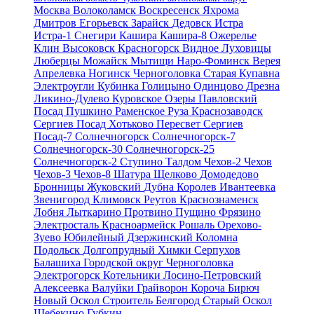
Москва
Волоколамск
Воскресенск
Яхрома
Дмитров
Егорьевск
Зарайск
Дедовск
Истра
Истра-1
Снегири
Кашира
Кашира-8
Ожерелье
Клин
Высоковск
Красногорск
Видное
Луховицы
Люберцы
Можайск
Мытищи
Наро-Фоминск
Верея
Апрелевка
Ногинск
Черноголовка
Старая Купавна
Электроугли
Кубинка
Голицыно
Одинцово
Дрезна
Ликино-Дулево
Куровское
Озеры
Павловский
Посад
Пушкино
Раменское
Руза
Краснозаводск
Сергиев Посад
Хотьково
Пересвет
Сергиев
Посад-7
Солнечногорск
Солнечногорск-7
Солнечногорск-30
Солнечногорск-25
Солнечногорск-2
Ступино
Талдом
Чехов-2
Чехов
Чехов-3
Чехов-8
Шатура
Щелково
Домодедово
Бронницы
Жуковский
Дубна
Королев
Ивантеевка
Звенигород
Климовск
Реутов
Краснознаменск
Лобня
Лыткарино
Протвино
Пущино
Фрязино
Электросталь
Красноармейск
Рошаль
Орехово-
Зуево
Юбилейный
Дзержинский
Коломна
Подольск
Долгопрудный
Химки
Серпухов
Балашиха
Городской округ Черноголовка
Электрогорск
Котельники
Лосино-Петровский
Алексеевка
Валуйки
Грайворон
Короча
Бирюч
Новый Оскол
Строитель
Белгород
Старый Оскол
Шебекино
Губкин