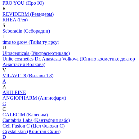
PRO YOU (Про Ю)
R
REVIDERM (Ревидерм)
RHEA (Рея)
S
Seboradin (Себорадин)
t
time to grow (Тайм ту гроу)
U
Ultraceuticals (Ультрасьютикалс)
Unite cosmetics Dr. Anastasia Volkova (Юнитэ косметикс доктор
Анастасия Волкова)
V
VILAVI T8 (Вилави Т8)
A
A
AKILEINE
ANGIOPHARM (Ангиофарм)
C
C
CALECIM (Калесим)
Cantabria Labs (Кантабрия лабс)
Cell Fusion C (Цел Фьюжн С)
Crystal skin (Кристал Скин)
D