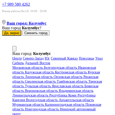
+7 989 580 4262
Режим работы Пн-Сб: 10:00 - 20:00
Ваш город:
Колумбус
Ваш город
Колумбус
?
Да, верно
Сменить город
Ваш город:
Колумбус
Центр
Северо-Запад
Юг
Северный Кавказ
Поволжье
Урал
Сибирь
Дальний Восток
Московская область
Белгородская область
Ивановская
область
Калужская область
Костромская область
Курская
область
Липецкая область
Орловская область
Рязанская
область
Смоленская область
Тамбовская область
Тверская
область
Тульская область
Ярославская область
Брянская
область
Воронежская область
Владимирская область
Ленинградская область
Республика Коми
Республика
Карелия
Вологодская область
Архангельская область
Мурманская область
Калининградская область
Псковская
область
Новгородская область
Ненецкий автономный
округ