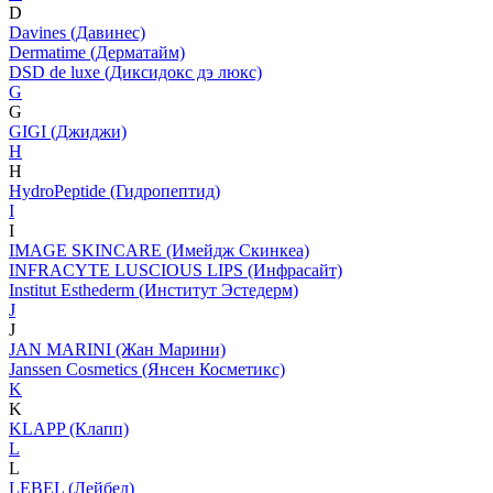
D
Davines (Давинес)
Dermatime (Дерматайм)
DSD de luxe (Диксидокс дэ люкс)
G
G
GIGI (Джиджи)
H
H
HydroPeptide (Гидропептид)
I
I
IMAGE SKINCARE (Имейдж Скинкеа)
INFRACYTE LUSCIOUS LIPS (Инфрасайт)
Institut Esthederm (Институт Эстедерм)
J
J
JAN MARINI (Жан Марини)
Janssen Cosmetics (Янсен Косметикс)
K
K
KLAPP (Клапп)
L
L
LEBEL (Лейбел)