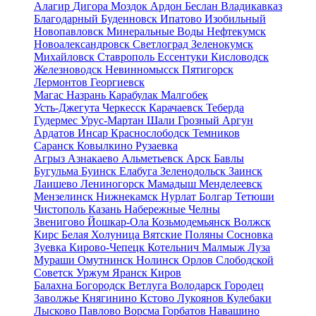
Алагир
Дигора
Моздок
Ардон
Беслан
Владикавказ
Благодарный
Буденновск
Ипатово
Изобильный
Новопавловск
Минеральные Воды
Нефтекумск
Новоалександровск
Светлоград
Зеленокумск
Михайловск
Ставрополь
Ессентуки
Кисловодск
Железноводск
Невинномысск
Пятигорск
Лермонтов
Георгиевск
Магас
Назрань
Карабулак
Малгобек
Усть-Джегута
Черкесск
Карачаевск
Теберда
Гудермес
Урус-Мартан
Шали
Грозный
Аргун
Ардатов
Инсар
Краснослободск
Темников
Саранск
Ковылкино
Рузаевка
Агрыз
Азнакаево
Альметьевск
Арск
Бавлы
Бугульма
Буинск
Елабуга
Зеленодольск
Заинск
Лаишево
Лениногорск
Мамадыш
Менделеевск
Мензелинск
Нижнекамск
Нурлат
Болгар
Тетюши
Чистополь
Казань
Набережные Челны
Звенигово
Йошкар-Ола
Козьмодемьянск
Волжск
Кирс
Белая Холуница
Вятские Поляны
Сосновка
Зуевка
Кирово-Чепецк
Котельнич
Малмыж
Луза
Мураши
Омутнинск
Нолинск
Орлов
Слободской
Советск
Уржум
Яранск
Киров
Балахна
Богородск
Ветлуга
Володарск
Городец
Заволжье
Княгинино
Кстово
Лукоянов
Кулебаки
Лысково
Павлово
Ворсма
Горбатов
Навашино