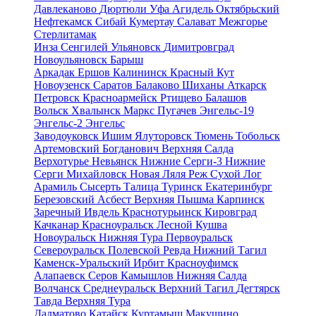
Давлеканово
Дюртюли
Уфа
Агидель
Октябрьский
Нефтекамск
Сибай
Кумертау
Салават
Межгорье
Стерлитамак
Инза
Сенгилей
Ульяновск
Димитровград
Новоульяновск
Барыш
Аркадак
Ершов
Калининск
Красный Кут
Новоузенск
Саратов
Балаково
Шиханы
Аткарск
Петровск
Красноармейск
Ртищево
Балашов
Вольск
Хвалынск
Маркс
Пугачев
Энгельс-19
Энгельс-2
Энгельс
Заводоуковск
Ишим
Ялуторовск
Тюмень
Тобольск
Артемовский
Богданович
Верхняя Салда
Верхотурье
Невьянск
Нижние Серги-3
Нижние
Серги
Михайловск
Новая Ляля
Реж
Сухой Лог
Арамиль
Сысерть
Талица
Туринск
Екатеринбург
Березовский
Асбест
Верхняя Пышма
Карпинск
Заречный
Ивдель
Краснотурьинск
Кировград
Качканар
Красноуральск
Лесной
Кушва
Новоуральск
Нижняя Тура
Первоуральск
Североуральск
Полевской
Ревда
Нижний Тагил
Каменск-Уральский
Ирбит
Красноуфимск
Алапаевск
Серов
Камышлов
Нижняя Салда
Волчанск
Среднеуральск
Верхний Тагил
Дегтярск
Тавда
Верхняя Тура
Далматово
Катайск
Куртамыш
Макушино