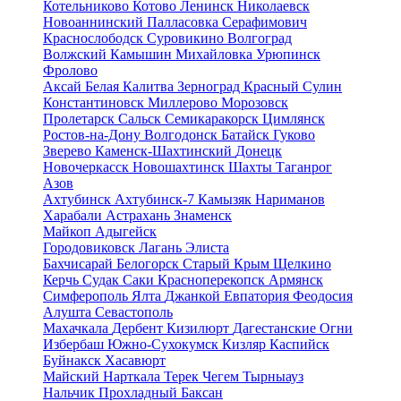
Котельниково
Котово
Ленинск
Николаевск
Новоаннинский
Палласовка
Серафимович
Краснослободск
Суровикино
Волгоград
Волжский
Камышин
Михайловка
Урюпинск
Фролово
Аксай
Белая Калитва
Зерноград
Красный Сулин
Константиновск
Миллерово
Морозовск
Пролетарск
Сальск
Семикаракорск
Цимлянск
Ростов-на-Дону
Волгодонск
Батайск
Гуково
Зверево
Каменск-Шахтинский
Донецк
Новочеркасск
Новошахтинск
Шахты
Таганрог
Азов
Ахтубинск
Ахтубинск-7
Камызяк
Нариманов
Харабали
Астрахань
Знаменск
Майкоп
Адыгейск
Городовиковск
Лагань
Элиста
Бахчисарай
Белогорск
Старый Крым
Щелкино
Керчь
Судак
Саки
Красноперекопск
Армянск
Симферополь
Ялта
Джанкой
Евпатория
Феодосия
Алушта
Севастополь
Махачкала
Дербент
Кизилюрт
Дагестанские Огни
Избербаш
Южно-Сухокумск
Кизляр
Каспийск
Буйнакск
Хасавюрт
Майский
Нарткала
Терек
Чегем
Тырныауз
Нальчик
Прохладный
Баксан