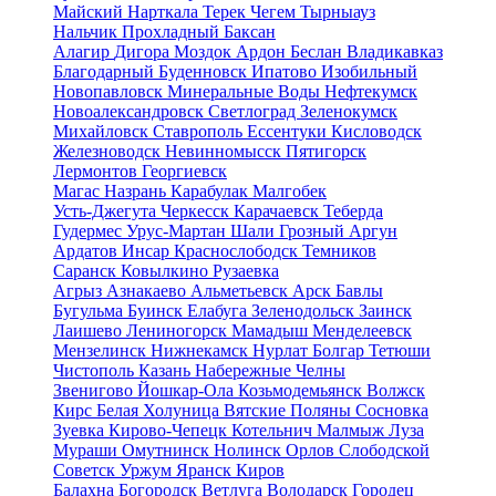
Майский
Нарткала
Терек
Чегем
Тырныауз
Нальчик
Прохладный
Баксан
Алагир
Дигора
Моздок
Ардон
Беслан
Владикавказ
Благодарный
Буденновск
Ипатово
Изобильный
Новопавловск
Минеральные Воды
Нефтекумск
Новоалександровск
Светлоград
Зеленокумск
Михайловск
Ставрополь
Ессентуки
Кисловодск
Железноводск
Невинномысск
Пятигорск
Лермонтов
Георгиевск
Магас
Назрань
Карабулак
Малгобек
Усть-Джегута
Черкесск
Карачаевск
Теберда
Гудермес
Урус-Мартан
Шали
Грозный
Аргун
Ардатов
Инсар
Краснослободск
Темников
Саранск
Ковылкино
Рузаевка
Агрыз
Азнакаево
Альметьевск
Арск
Бавлы
Бугульма
Буинск
Елабуга
Зеленодольск
Заинск
Лаишево
Лениногорск
Мамадыш
Менделеевск
Мензелинск
Нижнекамск
Нурлат
Болгар
Тетюши
Чистополь
Казань
Набережные Челны
Звенигово
Йошкар-Ола
Козьмодемьянск
Волжск
Кирс
Белая Холуница
Вятские Поляны
Сосновка
Зуевка
Кирово-Чепецк
Котельнич
Малмыж
Луза
Мураши
Омутнинск
Нолинск
Орлов
Слободской
Советск
Уржум
Яранск
Киров
Балахна
Богородск
Ветлуга
Володарск
Городец