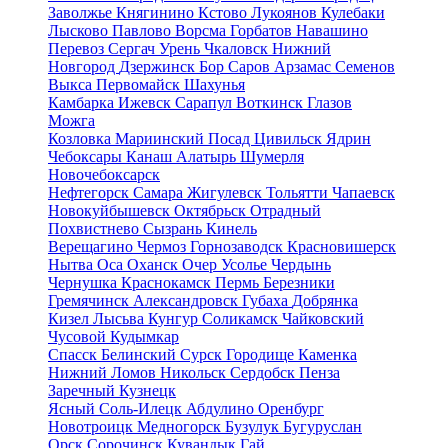
Заволжье
Княгинино
Кстово
Лукоянов
Кулебаки
Лысково
Павлово
Ворсма
Горбатов
Навашино
Перевоз
Сергач
Урень
Чкаловск
Нижний
Новгород
Дзержинск
Бор
Саров
Арзамас
Семенов
Выкса
Первомайск
Шахунья
Камбарка
Ижевск
Сарапул
Воткинск
Глазов
Можга
Козловка
Мариинский Посад
Цивильск
Ядрин
Чебоксары
Канаш
Алатырь
Шумерля
Новочебоксарск
Нефтегорск
Самара
Жигулевск
Тольятти
Чапаевск
Новокуйбышевск
Октябрьск
Отрадный
Похвистнево
Сызрань
Кинель
Верещагино
Чермоз
Горнозаводск
Красновишерск
Нытва
Оса
Оханск
Очер
Усолье
Чердынь
Чернушка
Краснокамск
Пермь
Березники
Гремячинск
Александровск
Губаха
Добрянка
Кизел
Лысьва
Кунгур
Соликамск
Чайковский
Чусовой
Кудымкар
Спасск
Белинский
Сурск
Городище
Каменка
Нижний Ломов
Никольск
Сердобск
Пенза
Заречный
Кузнецк
Ясный
Соль-Илецк
Абдулино
Оренбург
Новотроицк
Медногорск
Бузулук
Бугуруслан
Орск
Сорочинск
Кувандык
Гай