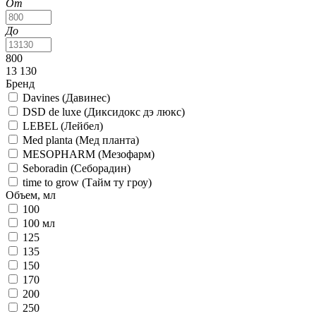
От
До
800
13 130
Бренд
Davines (Давинес)
DSD de luxe (Диксидокс дэ люкс)
LEBEL (Лейбел)
Med planta (Мед планта)
MESOPHARM (Мезофарм)
Seboradin (Себорадин)
time to grow (Тайм ту гроу)
Объем, мл
100
100 мл
125
135
150
170
200
250