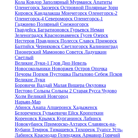
Кола
Ковдор
Заполярный
Мурманск
Апатиты
Оленегорск
Заозерск
Островной
Полярные Зори
Кировск
Кандалакша
Мончегорск
Оленегорск-2
Оленегорск-4
Североморск
Оленегорск-1
Гаджиево
Полярный
Снежногорск
Гвардейск
Багратионовск
Гурьевск
Неман
Зеленоградск
Краснознаменск
Гусев
Озерск
Нестеров
Правдинск
Полесск
Славск
Приморск
Балтийск
Черняховск
Светлогорск
Калининград
Пионерский
Мамоново
Советск
Ладушкин
Светлый
Великие Луки-1
Гдов
Дно
Невель
Новосокольники
Новоржев
Остров
Опочка
Печоры
Порхов
Пустошка
Пыталово
Себеж
Псков
Великие Луки
Боровичи
Валдай
Малая Вишера
Окуловка
Пестово
Сольцы
Сольцы 2
Старая Русса
Чудово
Холм
Великий Новгород
Нарьян-Мар
Абинск
Анапа
Апшеронск
Хадыженск
Белореченск
Гулькевичи
Ейск
Кропоткин
Кореновск
Крымск
Курганинск
Лабинск
Новокубанск
Приморско-Ахтарск
Славянск-на-
Кубани
Темрюк
Тимашевск
Тихорецк
Туапсе
Усть-
Лабинск
Краснодар
Геленджик
Армавир
Горячий