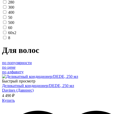
280
300
400
50
500
60
60х2
8
Для волос
по популярности
по цене
по алфавиту
Быстрый просмотр
Деликатный кондиционер/DEDE, 250 мл
Davines (Давинес)
4 490 ₽
Купить