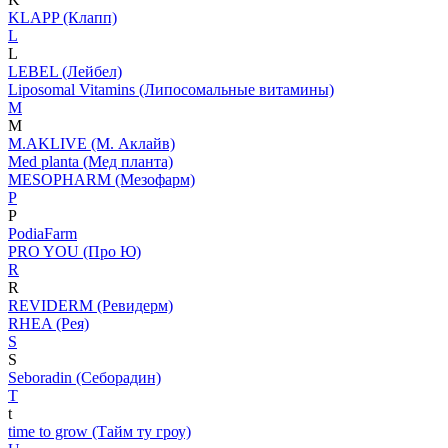
KLAPP (Клапп)
L
L
LEBEL (Лейбел)
Liposomal Vitamins (Липосомальные витамины)
M
M
M.AKLIVE (М. Аклайв)
Med planta (Мед планта)
MESOPHARM (Мезофарм)
P
P
PodiaFarm
PRO YOU (Про Ю)
R
R
REVIDERM (Ревидерм)
RHEA (Рея)
S
S
Seboradin (Себорадин)
T
t
time to grow (Тайм ту гроу)