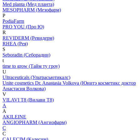
Med planta (Мед планта)
MESOPHARM (Мезофарм)
P
PodiaFarm
PRO YOU (Про Ю)
R
REVIDERM (Ревидерм)
RHEA (Рея)
S
Seboradin (Себорадин)
t
time to grow (Тайм ту гроу)
U
Ultraceuticals (Ультрасьютикалс)
Unite cosmetics Dr. Anastasia Volkova (Юнитэ косметикс доктор
Анастасия Волкова)
V
VILAVI T8 (Вилави Т8)
A
A
AKILEINE
ANGIOPHARM (Ангиофарм)
C
C
CALECIM (Калесим)