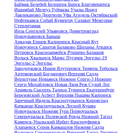
Баймак
Белебей
Белорецк
Бирск
Благовещенск
Ишимбай
Мелеуз
Туймазы
Учалы
Янаул
Давлеканово
Дюртюли
Уфа
Агидель
Октябрьский
Нефтекамск
Сибай
Кумертау
Салават
Межгорье
Стерлитамак
Инза
Сенгилей
Ульяновск
Димитровград
Новоульяновск
Барыш
Аркадак
Ершов
Калининск
Красный Кут
Новоузенск
Саратов
Балаково
Шиханы
Аткарск
Петровск
Красноармейск
Ртищево
Балашов
Вольск
Хвалынск
Маркс
Пугачев
Энгельс-19
Энгельс-2
Энгельс
Заводоуковск
Ишим
Ялуторовск
Тюмень
Тобольск
Артемовский
Богданович
Верхняя Салда
Верхотурье
Невьянск
Нижние Серги-3
Нижние
Серги
Михайловск
Новая Ляля
Реж
Сухой Лог
Арамиль
Сысерть
Талица
Туринск
Екатеринбург
Березовский
Асбест
Верхняя Пышма
Карпинск
Заречный
Ивдель
Краснотурьинск
Кировград
Качканар
Красноуральск
Лесной
Кушва
Новоуральск
Нижняя Тура
Первоуральск
Североуральск
Полевской
Ревда
Нижний Тагил
Каменск-Уральский
Ирбит
Красноуфимск
Алапаевск
Серов
Камышлов
Нижняя Салда
Волчанск
Среднеуральск
Верхний Тагил
Дегтярск