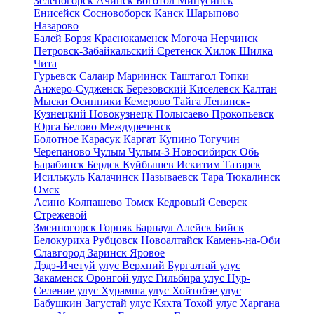
Зеленогорск
Ачинск
Боготол
Минусинск
Енисейск
Сосновоборск
Канск
Шарыпово
Назарово
Балей
Борзя
Краснокаменск
Могоча
Нерчинск
Петровск-Забайкальский
Сретенск
Хилок
Шилка
Чита
Гурьевск
Салаир
Мариинск
Таштагол
Топки
Анжеро-Судженск
Березовский
Киселевск
Калтан
Мыски
Осинники
Кемерово
Тайга
Ленинск-
Кузнецкий
Новокузнецк
Полысаево
Прокопьевск
Юрга
Белово
Междуреченск
Болотное
Карасук
Каргат
Купино
Тогучин
Черепаново
Чулым
Чулым-3
Новосибирск
Обь
Барабинск
Бердск
Куйбышев
Искитим
Татарск
Исилькуль
Калачинск
Называевск
Тара
Тюкалинск
Омск
Асино
Колпашево
Томск
Кедровый
Северск
Стрежевой
Змеиногорск
Горняк
Барнаул
Алейск
Бийск
Белокуриха
Рубцовск
Новоалтайск
Камень-на-Оби
Славгород
Заринск
Яровое
Дэдэ-Ичетуй улус
Верхний Бургалтай улус
Закаменск
Оронгой улус
Гильбира улус
Нур-
Селение улус
Хурамша улус
Хойтобэе улус
Бабушкин
Загустай улус
Кяхта
Тохой улус
Харгана