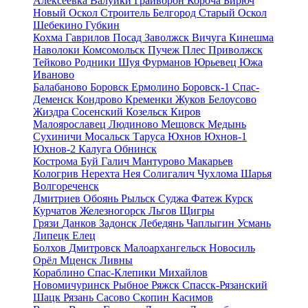
Алексеевка
Валуйки
Грайворон
Короча
Бирюч
Новый Оскол
Строитель
Белгород
Старый Оскол
Шебекино
Губкин
Кохма
Гаврилов Посад
Заволжск
Вичуга
Кинешма
Наволоки
Комсомольск
Пучеж
Плес
Приволжск
Тейково
Родники
Шуя
Фурманов
Юрьевец
Южа
Иваново
Балабаново
Боровск
Ермолино
Боровск-1
Спас-
Деменск
Кондрово
Кременки
Жуков
Белоусово
Жиздра
Сосенский
Козельск
Киров
Малоярославец
Людиново
Мещовск
Медынь
Сухиничи
Мосальск
Таруса
Юхнов
Юхнов-1
Юхнов-2
Калуга
Обнинск
Кострома
Буй
Галич
Мантурово
Макарьев
Кологрив
Нерехта
Нея
Солигалич
Чухлома
Шарья
Волгореченск
Дмитриев
Обоянь
Рыльск
Суджа
Фатеж
Курск
Курчатов
Железногорск
Льгов
Щигры
Грязи
Данков
Задонск
Лебедянь
Чаплыгин
Усмань
Липецк
Елец
Болхов
Дмитровск
Малоархангельск
Новосиль
Орёл
Мценск
Ливны
Кораблино
Спас-Клепики
Михайлов
Новомичуринск
Рыбное
Ряжск
Спасск-Рязанский
Шацк
Рязань
Сасово
Скопин
Касимов