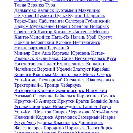
Тавда
Верхняя Тура
Далматово
Катайск
Куртамыш
Макушино
Петухово
Шумиха
Щучье
Курган
Шадринск
Тарко-Сале
Лабытнанги
Салехард
Губкинский
Надым
Муравленко
Новый Уренгой
Ноябрьск
Советский
Лянтор
Когалым
Лангепас
Мегион
Ханты-Мансийск
Пыть-Ях
Нягань
Урай
Сургут
Покачи
Белоярский
Югорск
Нефтеюганск
Нижневартовск
Радужный
Миньяр
Сим
Аша
Карталы
Юрюзань
Катав-
Ивановск
Касли
Бакал
Сатка
Верхнеуральск
Куса
Нязепетровск
Пласт
Еманжелинск
Коркино
Челябинск
Верхний Уфалей
Златоуст
Карабаш
Копейск
Кыштым
Магнитогорск
Миасс
Озерск
Усть-Катав
Трехгорный
Снежинск
Южноуральск
Трехгорный-1
Троицк
Чебаркуль
Вихоревка
Киренск
Железногорск-Илимский
Алзамай
Слюдянка
Байкальск
Бирюсинск
Саянск
Иркутск-45
Ангарск
Иркутск
Братск
Бодайбо
Зима
Усолье-Сибирское
Нижнеудинск
Тайшет
Тулун
Усть-Кут
Шелехов
Свирск
Черемхово
Усть-Илимск
Иланский
Кодинск
Артемовск
Заозерный
Игарка
Ужур
Уяр
Дудинка
Красноярск
Дивногорск
Железногорск
Бородино
Норильск
Лесосибирск