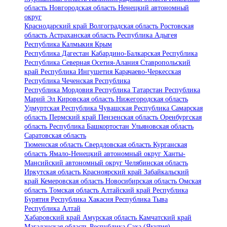
область
Новгородская область
Ненецкий автономный
округ
Краснодарский край
Волгоградская область
Ростовская
область
Астраханская область
Республика Адыгея
Республика Калмыкия
Крым
Республика Дагестан
Кабардино-Балкарская Республика
Республика Северная Осетия-Алания
Ставропольский
край
Республика Ингушетия
Карачаево-Черкесская
Республика
Чеченская Республика
Республика Мордовия
Республика Татарстан
Республика
Марий Эл
Кировская область
Нижегородская область
Удмуртская Республика
Чувашская Республика
Самарская
область
Пермский край
Пензенская область
Оренбургская
область
Республика Башкортостан
Ульяновская область
Саратовская область
Тюменская область
Свердловская область
Курганская
область
Ямало-Ненецкий автономный округ
Ханты-
Мансийский автономный округ
Челябинская область
Иркутская область
Красноярский край
Забайкальский
край
Кемеровская область
Новосибирская область
Омская
область
Томская область
Алтайский край
Республика
Бурятия
Республика Хакасия
Республика Тыва
Республика Алтай
Хабаровский край
Амурская область
Камчатский край
Магаданская область
Республика Саха (Якутия)