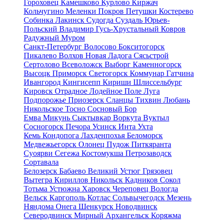
Гороховец
Камешково
Курлово
Киржач
Кольчугино
Меленки
Покров
Петушки
Костерево
Собинка
Лакинск
Судогда
Суздаль
Юрьев-
Польский
Владимир
Гусь-Хрустальный
Ковров
Радужный
Муром
Санкт-Петербург
Волосово
Бокситогорск
Пикалево
Волхов
Новая Ладога
Сясьстрой
Сертолово
Всеволожск
Выборг
Каменногорск
Высоцк
Приморск
Светогорск
Коммунар
Гатчина
Ивангород
Кингисепп
Кириши
Шлиссельбург
Кировск
Отрадное
Лодейное Поле
Луга
Подпорожье
Приозерск
Сланцы
Тихвин
Любань
Никольское
Тосно
Сосновый Бор
Емва
Микунь
Сыктывкар
Воркута
Вуктыл
Сосногорск
Печора
Усинск
Инта
Ухта
Кемь
Кондопога
Лахденпохья
Беломорск
Медвежьегорск
Олонец
Пудож
Питкяранта
Суоярви
Сегежа
Костомукша
Петрозаводск
Сортавала
Белозерск
Бабаево
Великий Устюг
Грязовец
Вытегра
Кириллов
Никольск
Кадников
Сокол
Тотьма
Устюжна
Харовск
Череповец
Вологда
Вельск
Каргополь
Котлас
Сольвычегодск
Мезень
Няндома
Онега
Шенкурск
Новодвинск
Северодвинск
Мирный
Архангельск
Коряжма