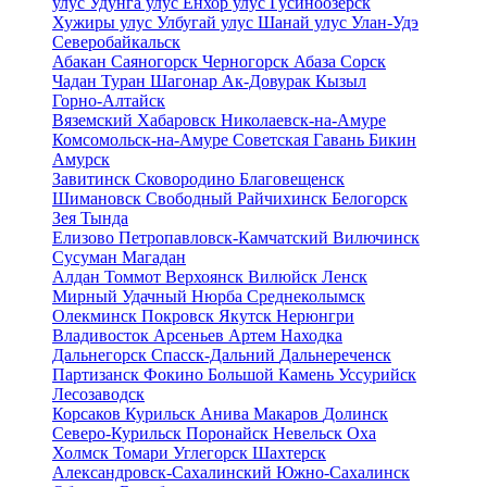
улус
Удунга улус
Енхор улус
Гусиноозерск
Хужиры улус
Улбугай улус
Шанай улус
Улан-Удэ
Северобайкальск
Абакан
Саяногорск
Черногорск
Абаза
Сорск
Чадан
Туран
Шагонар
Ак-Довурак
Кызыл
Горно-Алтайск
Вяземский
Хабаровск
Николаевск-на-Амуре
Комсомольск-на-Амуре
Советская Гавань
Бикин
Амурск
Завитинск
Сковородино
Благовещенск
Шимановск
Свободный
Райчихинск
Белогорск
Зея
Тында
Елизово
Петропавловск-Камчатский
Вилючинск
Сусуман
Магадан
Алдан
Томмот
Верхоянск
Вилюйск
Ленск
Мирный
Удачный
Нюрба
Среднеколымск
Олекминск
Покровск
Якутск
Нерюнгри
Владивосток
Арсеньев
Артем
Находка
Дальнегорск
Спасск-Дальний
Дальнереченск
Партизанск
Фокино
Большой Камень
Уссурийск
Лесозаводск
Корсаков
Курильск
Анива
Макаров
Долинск
Северо-Курильск
Поронайск
Невельск
Оха
Холмск
Томари
Углегорск
Шахтерск
Александровск-Сахалинский
Южно-Сахалинск