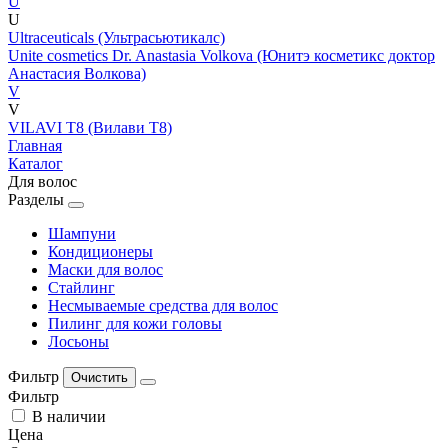
U
U
Ultraceuticals (Ультрасьютикалс)
Unite cosmetics Dr. Anastasia Volkova (Юнитэ косметикс доктор
Анастасия Волкова)
V
V
VILAVI T8 (Вилави Т8)
Главная
Каталог
Для волос
Разделы
Шампуни
Кондиционеры
Маски для волос
Стайлинг
Несмываемые средства для волос
Пилинг для кожи головы
Лосьоны
Фильтр
Фильтр
В наличии
Цена