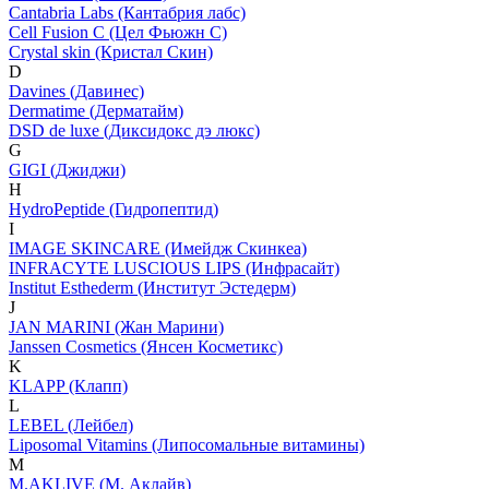
Cantabria Labs (Кантабрия лабс)
Cell Fusion C (Цел Фьюжн С)
Crystal skin (Кристал Скин)
D
Davines (Давинес)
Dermatime (Дерматайм)
DSD de luxe (Диксидокс дэ люкс)
G
GIGI (Джиджи)
H
HydroPeptide (Гидропептид)
I
IMAGE SKINCARE (Имейдж Скинкеа)
INFRACYTE LUSCIOUS LIPS (Инфрасайт)
Institut Esthederm (Институт Эстедерм)
J
JAN MARINI (Жан Марини)
Janssen Cosmetics (Янсен Косметикс)
K
KLAPP (Клапп)
L
LEBEL (Лейбел)
Liposomal Vitamins (Липосомальные витамины)
M
M.AKLIVE (М. Аклайв)