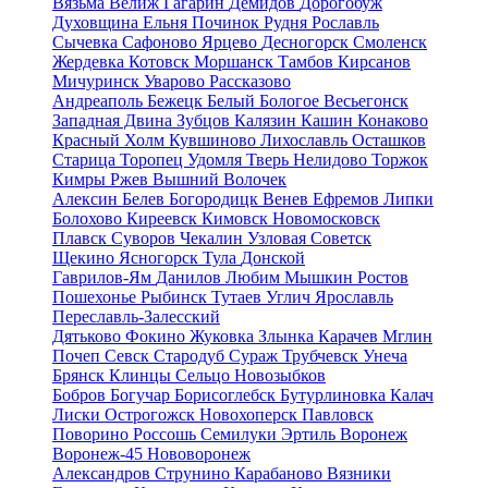
Вязьма
Велиж
Гагарин
Демидов
Дорогобуж
Духовщина
Ельня
Починок
Рудня
Рославль
Сычевка
Сафоново
Ярцево
Десногорск
Смоленск
Жердевка
Котовск
Моршанск
Тамбов
Кирсанов
Мичуринск
Уварово
Рассказово
Андреаполь
Бежецк
Белый
Бологое
Весьегонск
Западная Двина
Зубцов
Калязин
Кашин
Конаково
Красный Холм
Кувшиново
Лихославль
Осташков
Старица
Торопец
Удомля
Тверь
Нелидово
Торжок
Кимры
Ржев
Вышний Волочек
Алексин
Белев
Богородицк
Венев
Ефремов
Липки
Болохово
Киреевск
Кимовск
Новомосковск
Плавск
Суворов
Чекалин
Узловая
Советск
Щекино
Ясногорск
Тула
Донской
Гаврилов-Ям
Данилов
Любим
Мышкин
Ростов
Пошехонье
Рыбинск
Тутаев
Углич
Ярославль
Переславль-Залесский
Дятьково
Фокино
Жуковка
Злынка
Карачев
Мглин
Почеп
Севск
Стародуб
Сураж
Трубчевск
Унеча
Брянск
Клинцы
Сельцо
Новозыбков
Бобров
Богучар
Борисоглебск
Бутурлиновка
Калач
Лиски
Острогожск
Новохоперск
Павловск
Поворино
Россошь
Семилуки
Эртиль
Воронеж
Воронеж-45
Нововоронеж
Александров
Струнино
Карабаново
Вязники