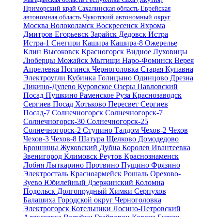
Приморский край
Сахалинская область
Еврейская
автономная область
Чукотский автономный округ
Москва
Волоколамск
Воскресенск
Яхрома
Дмитров
Егорьевск
Зарайск
Дедовск
Истра
Истра-1
Снегири
Кашира
Кашира-8
Ожерелье
Клин
Высоковск
Красногорск
Видное
Луховицы
Люберцы
Можайск
Мытищи
Наро-Фоминск
Верея
Апрелевка
Ногинск
Черноголовка
Старая Купавна
Электроугли
Кубинка
Голицыно
Одинцово
Дрезна
Ликино-Дулево
Куровское
Озеры
Павловский
Посад
Пушкино
Раменское
Руза
Краснозаводск
Сергиев Посад
Хотьково
Пересвет
Сергиев
Посад-7
Солнечногорск
Солнечногорск-7
Солнечногорск-30
Солнечногорск-25
Солнечногорск-2
Ступино
Талдом
Чехов-2
Чехов
Чехов-3
Чехов-8
Шатура
Щелково
Домодедово
Бронницы
Жуковский
Дубна
Королев
Ивантеевка
Звенигород
Климовск
Реутов
Краснознаменск
Лобня
Лыткарино
Протвино
Пущино
Фрязино
Электросталь
Красноармейск
Рошаль
Орехово-
Зуево
Юбилейный
Дзержинский
Коломна
Подольск
Долгопрудный
Химки
Серпухов
Балашиха
Городской округ Черноголовка
Электрогорск
Котельники
Лосино-Петровский