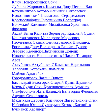
Ключ
Новороссийск
Сочи
Дубовка
Жирновск
Калач-на-Дону
Петров Вал
Котельниково
Котово
Ленинск
Николаевск
Новоаннинский
Палласовка
Серафимович
Краснослободск
Суровикино
Волгоград
Волжский
Камышин
Михайловка
Урюпинск
Фролово
Аксай
Белая Калитва
Зерноград
Красный Сулин
Константиновск
Миллерово
Морозовск
Пролетарск
Сальск
Семикаракорск
Цимлянск
Ростов-на-Дону
Волгодонск
Батайск
Гуково
Зверево
Каменск-Шахтинский
Донецк
Новочеркасск
Новошахтинск
Шахты
Таганрог
Азов
Ахтубинск
Ахтубинск-7
Камызяк
Нариманов
Харабали
Астрахань
Знаменск
Майкоп
Адыгейск
Городовиковск
Лагань
Элиста
Бахчисарай
Белогорск
Старый Крым
Щелкино
Керчь
Судак
Саки
Красноперекопск
Армянск
Симферополь
Ялта
Джанкой
Евпатория
Феодосия
Алушта
Севастополь
Махачкала
Дербент
Кизилюрт
Дагестанские Огни
Избербаш
Южно-Сухокумск
Кизляр
Каспийск
Буйнакск
Хасавюрт