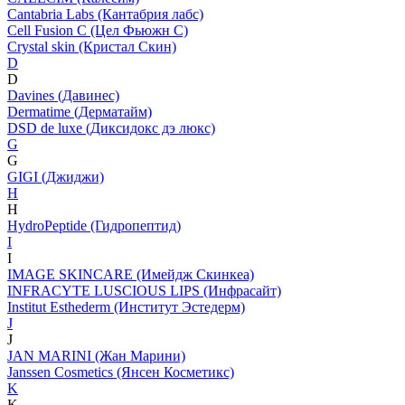
Cantabria Labs (Кантабрия лабс)
Cell Fusion C (Цел Фьюжн С)
Crystal skin (Кристал Скин)
D
D
Davines (Давинес)
Dermatime (Дерматайм)
DSD de luxe (Диксидокс дэ люкс)
G
G
GIGI (Джиджи)
H
H
HydroPeptide (Гидропептид)
I
I
IMAGE SKINCARE (Имейдж Скинкеа)
INFRACYTE LUSCIOUS LIPS (Инфрасайт)
Institut Esthederm (Институт Эстедерм)
J
J
JAN MARINI (Жан Марини)
Janssen Cosmetics (Янсен Косметикс)
K
K