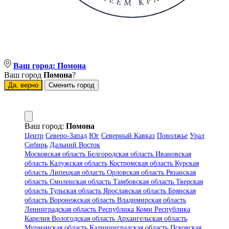
Ваш город:
Помона
Ваш город
Помона
?
Да, верно
Сменить город
Ваш город:
Помона
Центр
Северо-Запад
Юг
Северный Кавказ
Поволжье
Урал
Сибирь
Дальний Восток
Московская область
Белгородская область
Ивановская
область
Калужская область
Костромская область
Курская
область
Липецкая область
Орловская область
Рязанская
область
Смоленская область
Тамбовская область
Тверская
область
Тульская область
Ярославская область
Брянская
область
Воронежская область
Владимирская область
Ленинградская область
Республика Коми
Республика
Карелия
Вологодская область
Архангельская область
Мурманская область
Калининградская область
Псковская