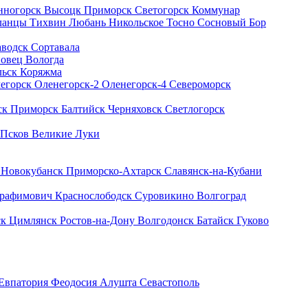
нногорск
Высоцк
Приморск
Светогорск
Коммунар
ланцы
Тихвин
Любань
Никольское
Тосно
Сосновый Бор
аводск
Сортавала
повец
Вологда
льск
Коряжма
егорск
Оленегорск-2
Оленегорск-4
Североморск
ск
Приморск
Балтийск
Черняховск
Светлогорск
Псков
Великие Луки
к
Новокубанск
Приморско-Ахтарск
Славянск-на-Кубани
рафимович
Краснослободск
Суровикино
Волгоград
ск
Цимлянск
Ростов-на-Дону
Волгодонск
Батайск
Гуково
Евпатория
Феодосия
Алушта
Севастополь