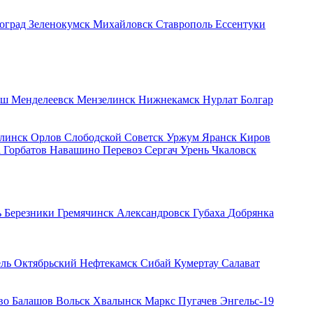
оград
Зеленокумск
Михайловск
Ставрополь
Ессентуки
ыш
Менделеевск
Мензелинск
Нижнекамск
Нурлат
Болгар
линск
Орлов
Слободской
Советск
Уржум
Яранск
Киров
а
Горбатов
Навашино
Перевоз
Сергач
Урень
Чкаловск
ь
Березники
Гремячинск
Александровск
Губаха
Добрянка
ель
Октябрьский
Нефтекамск
Сибай
Кумертау
Салават
во
Балашов
Вольск
Хвалынск
Маркс
Пугачев
Энгельс-19