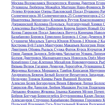
Москва
Волоколамск
Воскресенск
Яхрома
Дмитров
Егор
Луховицы
Люберцы
Можайск
Мытищи
Наро-Фоминск
В
Дулево
Куровское
Озеры
Павловский Посад
Пушкино
Ра
Солнечногорск-30
Солнечногорск-25
Солнечногорск-2
С
Ивантеевка
Звенигород
Климовск
Реутов
Краснознамен
Дзержинский
Коломна
Подольск
Долгопрудный
Химки
С
Алексеевка
Валуйки
Грайворон
Короча
Бирюч
Новый Ос
Кохма
Гаврилов Посад
Заволжск
Вичуга
Кинешма
Навол
Балабаново
Боровск
Ермолино
Боровск-1
Спас-Деменск
Сухиничи
Мосальск
Таруса
Юхнов
Юхнов-1
Юхнов-2
Ка
Кострома
Буй
Галич
Мантурово
Макарьев
Кологрив
Нере
Дмитриев
Обоянь
Рыльск
Суджа
Фатеж
Курск
Курчатов
Грязи
Данков
Задонск
Лебедянь
Чаплыгин
Усмань
Липец
Болхов
Дмитровск
Малоархангельск
Новосиль
Орёл
Мце
Кораблино
Спас-Клепики
Михайлов
Новомичуринск
Ры
Вязьма
Велиж
Гагарин
Демидов
Дорогобуж
Духовщина
Е
Жердевка
Котовск
Моршанск
Тамбов
Кирсанов
Мичурин
Андреаполь
Бежецк
Белый
Бологое
Весьегонск
Западная
Нелидово
Торжок
Кимры
Ржев
Вышний Волочек
Алексин
Белев
Богородицк
Венев
Ефремов
Липки
Болох
Гаврилов-Ям
Данилов
Любим
Мышкин
Ростов
Пошехон
Дятьково
Фокино
Жуковка
Злынка
Карачев
Мглин
Поче
Бобров
Богучар
Борисоглебск
Бутурлиновка
Калач
Лиск
Александров
Струнино
Карабаново
Вязники
Гороховец
К
Польский
Владимир
Гусь-Хрустальный
Ковров
Радужны