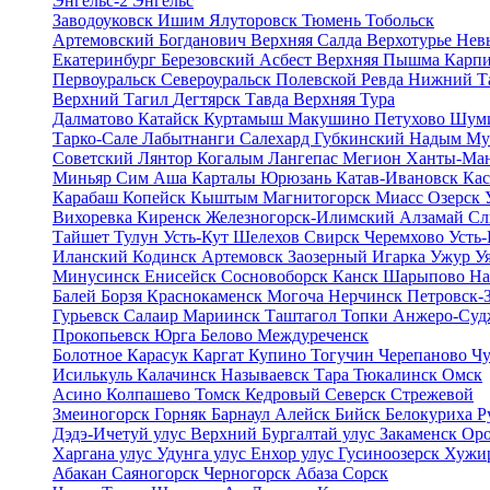
Энгельс-2
Энгельс
Заводоуковск
Ишим
Ялуторовск
Тюмень
Тобольск
Артемовский
Богданович
Верхняя Салда
Верхотурье
Нев
Екатеринбург
Березовский
Асбест
Верхняя Пышма
Карп
Первоуральск
Североуральск
Полевской
Ревда
Нижний Т
Верхний Тагил
Дегтярск
Тавда
Верхняя Тура
Далматово
Катайск
Куртамыш
Макушино
Петухово
Шум
Тарко-Сале
Лабытнанги
Салехард
Губкинский
Надым
Му
Советский
Лянтор
Когалым
Лангепас
Мегион
Ханты-Ма
Миньяр
Сим
Аша
Карталы
Юрюзань
Катав-Ивановск
Ка
Карабаш
Копейск
Кыштым
Магнитогорск
Миасс
Озерск
Вихоревка
Киренск
Железногорск-Илимский
Алзамай
Сл
Тайшет
Тулун
Усть-Кут
Шелехов
Свирск
Черемхово
Усть
Иланский
Кодинск
Артемовск
Заозерный
Игарка
Ужур
У
Минусинск
Енисейск
Сосновоборск
Канск
Шарыпово
На
Балей
Борзя
Краснокаменск
Могоча
Нерчинск
Петровск-
Гурьевск
Салаир
Мариинск
Таштагол
Топки
Анжеро-Суд
Прокопьевск
Юрга
Белово
Междуреченск
Болотное
Карасук
Каргат
Купино
Тогучин
Черепаново
Ч
Исилькуль
Калачинск
Называевск
Тара
Тюкалинск
Омск
Асино
Колпашево
Томск
Кедровый
Северск
Стрежевой
Змеиногорск
Горняк
Барнаул
Алейск
Бийск
Белокуриха
Р
Дэдэ-Ичетуй улус
Верхний Бургалтай улус
Закаменск
Оро
Харгана улус
Удунга улус
Енхор улус
Гусиноозерск
Хужи
Абакан
Саяногорск
Черногорск
Абаза
Сорск