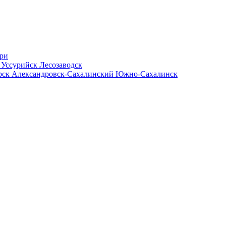
ри
ь
Уссурийск
Лесозаводск
рск
Александровск-Сахалинский
Южно-Сахалинск