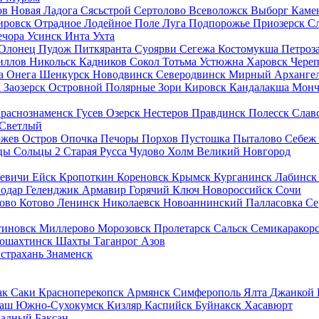
ов
Новая Ладога
Сясьстрой
Сертолово
Всеволожск
Выборг
Каме
ировск
Отрадное
Лодейное Поле
Луга
Подпорожье
Приозерск
С
ечора
Усинск
Инта
Ухта
Олонец
Пудож
Питкяранта
Суоярви
Сегежа
Костомукша
Петроз
иллов
Никольск
Кадников
Сокол
Тотьма
Устюжна
Харовск
Чере
а
Онега
Шенкурск
Новодвинск
Северодвинск
Мирный
Арханге
к
Заозерск
Островной
Полярные Зори
Кировск
Кандалакша
Монч
раснознаменск
Гусев
Озерск
Нестеров
Правдинск
Полесск
Слав
Светлый
ржев
Остров
Опочка
Печоры
Порхов
Пустошка
Пыталово
Себеж
цы
Сольцы 2
Старая Русса
Чудово
Холм
Великий Новгород
кевичи
Ейск
Кропоткин
Кореновск
Крымск
Курганинск
Лабинс
нодар
Геленджик
Армавир
Горячий Ключ
Новороссийск
Сочи
ково
Котово
Ленинск
Николаевск
Новоаннинский
Палласовка
Се
тиновск
Миллерово
Морозовск
Пролетарск
Сальск
Семикаракор
ошахтинск
Шахты
Таганрог
Азов
страхань
Знаменск
ак
Саки
Красноперекопск
Армянск
Симферополь
Ялта
Джанкой
баш
Южно-Сухокумск
Кизляр
Каспийск
Буйнакск
Хасавюрт
ладный
Баксан