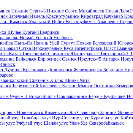
ьянск
Нижние Серги-3
Нижние Серги
Михайловск
Новая Ляля
инск
Заречный
Ивдель
Краснотурьинск
Кировград
Качканар
Кра
агил
Каменск-Уральский
Ирбит
Красноуфимск
Алапаевск
Серо
иха
Щучье
Курган
Шадринск
равленко
Новый Уренгой
Ноябрьск
нсийск
Пыть-Ях
Нягань
Урай
Сургут
Покачи
Белоярский
Югорс
сли
Бакал
Сатка
Верхнеуральск
Куса
Нязепетровск
Пласт
Еманже
Усть-Катав
Трехгорный
Снежинск
Южноуральск
Трехгорный-1
Т
юдянка
Байкальск
Бирюсинск
Саянск
Иркутск-45
Ангарск
Ирку
-Илимск
яр
Дудинка
Красноярск
Дивногорск
Железногорск
Бородино
Нор
зарово
Забайкальский
Сретенск
Хилок
Шилка
Чита
женск
Березовский
Киселевск
Калтан
Мыски
Осинники
Кемеро
улым
Чулым-3
Новосибирск
Обь
Барабинск
Бердск
Куйбышев
Ис
убцовск
Новоалтайск
Камень-на-Оби
Славгород
Заринск
Яровое
нгой улус
Гильбира улус
Нур-Селение улус
Хурамша улус
Хойто
ры улус
Улбугай улус
Шанай улус
Улан-Удэ
Северобайкальск