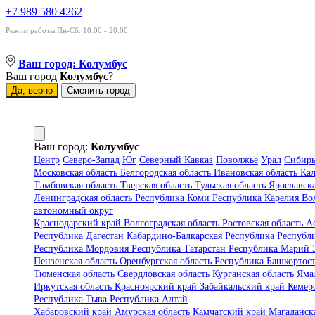
+7 989 580 4262
Режим работы Пн-Сб: 10:00 - 20:00
Ваш город:
Колумбус
Ваш город
Колумбус
?
Да, верно
Сменить город
Ваш город:
Колумбус
Центр
Северо-Запад
Юг
Северный Кавказ
Поволжье
Урал
Сибир
Московская область
Белгородская область
Ивановская область
Кал
Тамбовская область
Тверская область
Тульская область
Ярославск
Ленинградская область
Республика Коми
Республика Карелия
Во
автономный округ
Краснодарский край
Волгоградская область
Ростовская область
А
Республика Дагестан
Кабардино-Балкарская Республика
Республ
Республика Мордовия
Республика Татарстан
Республика Марий
Пензенская область
Оренбургская область
Республика Башкортос
Тюменская область
Свердловская область
Курганская область
Яма
Иркутская область
Красноярский край
Забайкальский край
Кемер
Республика Тыва
Республика Алтай
Хабаровский край
Амурская область
Камчатский край
Магаданск