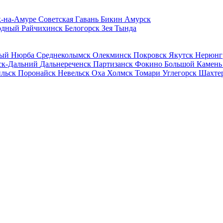
к-на-Амуре
Советская Гавань
Бикин
Амурск
одный
Райчихинск
Белогорск
Зея
Тында
ный
Нюрба
Среднеколымск
Олекминск
Покровск
Якутск
Нерюнг
ск-Дальний
Дальнереченск
Партизанск
Фокино
Большой Камен
ильск
Поронайск
Невельск
Оха
Холмск
Томари
Углегорск
Шахте