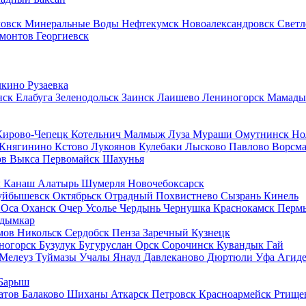
ловск
Минеральные Воды
Нефтекумск
Новоалександровск
Светл
монтов
Георгиевск
лкино
Рузаевка
нск
Елабуга
Зеленодольск
Заинск
Лаишево
Лениногорск
Мамад
Кирово-Чепецк
Котельнич
Малмыж
Луза
Мураши
Омутнинск
Но
Княгинино
Кстово
Лукоянов
Кулебаки
Лысково
Павлово
Ворсм
ов
Выкса
Первомайск
Шахунья
ы
Канаш
Алатырь
Шумерля
Новочебоксарск
уйбышевск
Октябрьск
Отрадный
Похвистнево
Сызрань
Кинель
а
Оса
Оханск
Очер
Усолье
Чердынь
Чернушка
Краснокамск
Перм
дымкар
мов
Никольск
Сердобск
Пенза
Заречный
Кузнецк
ногорск
Бузулук
Бугуруслан
Орск
Сорочинск
Кувандык
Гай
Мелеуз
Туймазы
Учалы
Янаул
Давлеканово
Дюртюли
Уфа
Агид
Барыш
атов
Балаково
Шиханы
Аткарск
Петровск
Красноармейск
Ртище