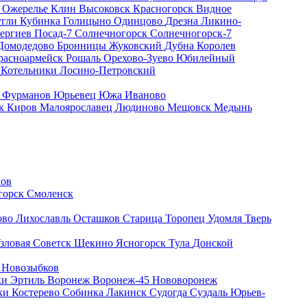
8
Ожерелье
Клин
Высоковск
Красногорск
Видное
угли
Кубинка
Голицыно
Одинцово
Дрезна
Ликино-
ергиев Посад-7
Солнечногорск
Солнечногорск-7
Домодедово
Бронницы
Жуковский
Дубна
Королев
расноармейск
Рошаль
Орехово-Зуево
Юбилейный
к
Котельники
Лосино-Петровский
я
Фурманов
Юрьевец
Южа
Иваново
ск
Киров
Малоярославец
Людиново
Мещовск
Медынь
ов
горск
Смоленск
ово
Лихославль
Осташков
Старица
Торопец
Удомля
Тверь
зловая
Советск
Щекино
Ясногорск
Тула
Донской
о
Новозыбков
ки
Эртиль
Воронеж
Воронеж-45
Нововоронеж
ки
Костерево
Собинка
Лакинск
Судогда
Суздаль
Юрьев-