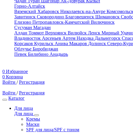
Чадан
Туран
Шагонар
Ак-Довурак
Кызыл
Горно-Алтайск
Вяземский
Хабаровск
Николаевск-на-Амуре
Комсомольс
Завитинск
Сковородино
Благовещенск
Шимановск
Своб
Елизово
Петропавловск-Камчатский
Вилючинск
Сусуман
Магадан
Алдан
Томмот
Верхоянск
Вилюйск
Ленск
Мирный
Удач
Владивосток
Арсеньев
Артем
Находка
Дальнегорск
Спас
Корсаков
Курильск
Анива
Макаров
Долинск
Северо-Кур
Облучье
Биробиджан
Певек
Билибино
Анадырь
0
Избранное
0
Корзина
Войти
/
Регистрация
Войти
/
Регистрация
Каталог
Для лица
Для лица
Кремы
Маски
SPF для лица/SPF с тоном