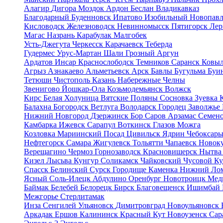
Алагир
Дигора
Моздок
Ардон
Беслан
Владикавказ
Благодарный
Буденновск
Ипатово
Изобильный
Новопав
Кисловодск
Железноводск
Невинномысск
Пятигорск
Лер
Магас
Назрань
Карабулак
Малгобек
Усть-Джегута
Черкесск
Карачаевск
Теберда
Гудермес
Урус-Мартан
Шали
Грозный
Аргун
Ардатов
Инсар
Краснослободск
Темников
Саранск
Ковы
Агрыз
Азнакаево
Альметьевск
Арск
Бавлы
Бугульма
Буи
Тетюши
Чистополь
Казань
Набережные Челны
Звенигово
Йошкар-Ола
Козьмодемьянск
Волжск
Кирс
Белая Холуница
Вятские Поляны
Сосновка
Зуевка
Балахна
Богородск
Ветлуга
Володарск
Городец
Заволжье
Нижний Новгород
Дзержинск
Бор
Саров
Арзамас
Семен
Камбарка
Ижевск
Сарапул
Воткинск
Глазов
Можга
Козловка
Мариинский Посад
Цивильск
Ядрин
Чебоксар
Нефтегорск
Самара
Жигулевск
Тольятти
Чапаевск
Новок
Верещагино
Чермоз
Горнозаводск
Красновишерск
Нытв
Кизел
Лысьва
Кунгур
Соликамск
Чайковский
Чусовой
Ку
Спасск
Белинский
Сурск
Городище
Каменка
Нижний Ло
Ясный
Соль-Илецк
Абдулино
Оренбург
Новотроицк
Мед
Баймак
Белебей
Белорецк
Бирск
Благовещенск
Ишимбай
Межгорье
Стерлитамак
Инза
Сенгилей
Ульяновск
Димитровград
Новоульяновск
Аркадак
Ершов
Калининск
Красный Кут
Новоузенск
Сар