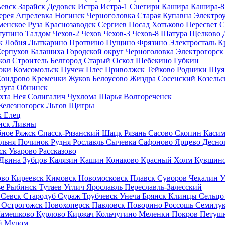
ьевск
Зарайск
Дедовск
Истра
Истра-1
Снегири
Кашира
Кашира-
ерея
Апрелевка
Ногинск
Черноголовка
Старая Купавна
Электро
менское
Руза
Краснозаводск
Сергиев Посад
Хотьково
Пересвет
С
тупино
Талдом
Чехов-2
Чехов
Чехов-3
Чехов-8
Шатура
Щелково
ск
Лобня
Лыткарино
Протвино
Пущино
Фрязино
Электросталь
К
ерпухов
Балашиха
Городской округ Черноголовка
Электрогорс
кол
Строитель
Белгород
Старый Оскол
Шебекино
Губкин
оки
Комсомольск
Пучеж
Плес
Приволжск
Тейково
Родники
Шу
Кондрово
Кременки
Жуков
Белоусово
Жиздра
Сосенский
Козель
луга
Обнинск
хта
Нея
Солигалич
Чухлома
Шарья
Волгореченск
Железногорск
Льгов
Щигры
к
Елец
нск
Ливны
бное
Ряжск
Спасск-Рязанский
Шацк
Рязань
Сасово
Скопин
Касим
льня
Починок
Рудня
Рославль
Сычевка
Сафоново
Ярцево
Десно
ск
Уварово
Рассказово
 Двина
Зубцов
Калязин
Кашин
Конаково
Красный Холм
Кувшин
ово
Киреевск
Кимовск
Новомосковск
Плавск
Суворов
Чекалин
У
ье
Рыбинск
Тутаев
Углич
Ярославль
Переславль-Залесский
п
Севск
Стародуб
Сураж
Трубчевск
Унеча
Брянск
Клинцы
Сельц
и
Острогожск
Новохоперск
Павловск
Поворино
Россошь
Семилу
амешково
Курлово
Киржач
Кольчугино
Меленки
Покров
Петуш
й
Муром