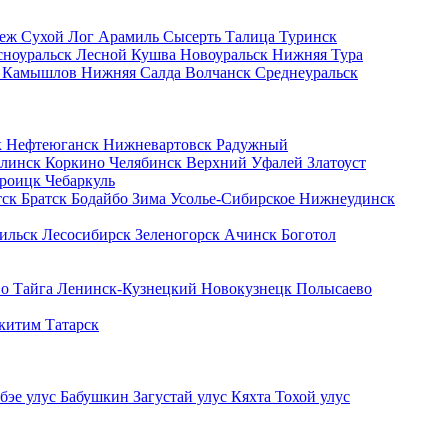
Реж
Сухой Лог
Арамиль
Сысерть
Талица
Туринск
сноуральск
Лесной
Кушва
Новоуральск
Нижняя Тура
в
Камышлов
Нижняя Салда
Волчанск
Среднеуральск
к
Нефтеюганск
Нижневартовск
Радужный
линск
Коркино
Челябинск
Верхний Уфалей
Златоуст
роицк
Чебаркуль
тск
Братск
Бодайбо
Зима
Усолье-Сибирское
Нижнеудинск
ильск
Лесосибирск
Зеленогорск
Ачинск
Боготол
во
Тайга
Ленинск-Кузнецкий
Новокузнецк
Полысаево
китим
Татарск
бэе улус
Бабушкин
Загустай улус
Кяхта
Тохой улус