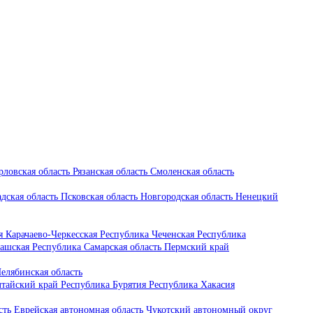
рловская область
Рязанская область
Смоленская область
дская область
Псковская область
Новгородская область
Ненецкий
ия
Карачаево-Черкесская Республика
Чеченская Республика
ашская Республика
Самарская область
Пермский край
елябинская область
тайский край
Республика Бурятия
Республика Хакасия
сть
Еврейская автономная область
Чукотский автономный округ