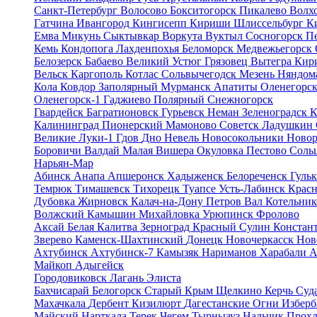
Санкт-Петербург
Волосово
Бокситогорск
Пикалево
Волх
Гатчина
Ивангород
Кингисепп
Кириши
Шлиссельбург
К
Емва
Микунь
Сыктывкар
Воркута
Вуктыл
Сосногорск
П
Кемь
Кондопога
Лахденпохья
Беломорск
Медвежьегорск
Белозерск
Бабаево
Великий Устюг
Грязовец
Вытегра
Кир
Вельск
Каргополь
Котлас
Сольвычегодск
Мезень
Няндом
Кола
Ковдор
Заполярный
Мурманск
Апатиты
Оленегорс
Оленегорск-1
Гаджиево
Полярный
Снежногорск
Гвардейск
Багратионовск
Гурьевск
Неман
Зеленоградск
К
Калининград
Пионерский
Мамоново
Советск
Ладушкин
Великие Луки-1
Гдов
Дно
Невель
Новосокольники
Ново
Боровичи
Валдай
Малая Вишера
Окуловка
Пестово
Соль
Нарьян-Мар
Абинск
Анапа
Апшеронск
Хадыженск
Белореченск
Гуль
Темрюк
Тимашевск
Тихорецк
Туапсе
Усть-Лабинск
Крас
Дубовка
Жирновск
Калач-на-Дону
Петров Вал
Котельни
Волжский
Камышин
Михайловка
Урюпинск
Фролово
Аксай
Белая Калитва
Зерноград
Красный Сулин
Констан
Зверево
Каменск-Шахтинский
Донецк
Новочеркасск
Нов
Ахтубинск
Ахтубинск-7
Камызяк
Нариманов
Харабали
А
Майкоп
Адыгейск
Городовиковск
Лагань
Элиста
Бахчисарай
Белогорск
Старый Крым
Щелкино
Керчь
Суд
Махачкала
Дербент
Кизилюрт
Дагестанские Огни
Избер
Майский
Нарткала
Терек
Чегем
Тырныауз
Нальчик
Прох