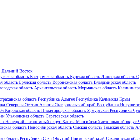
ь
Дальний Восток
ужская область
Костромская область
Курская область
Липецкая область
О
ая область
Брянская область
Воронежская область
Владимирская область
логодская область
Архангельская область
Мурманская область
Калинингра
страханская область
Республика Адыгея
Республика Калмыкия
Крым
ика Северная Осетия-Алания
Ставропольский край
Республика Ингушет
 Эл
Кировская область
Нижегородская область
Удмуртская Республика
Чув
тан
Ульяновская область
Саратовская область
ло-Ненецкий автономный округ
Ханты-Мансийский автономный округ
Ч
овская область
Новосибирская область
Омская область
Томская область
Ал
ая область
Республика Саха (Якутия)
Приморский край
Сахалинская обла