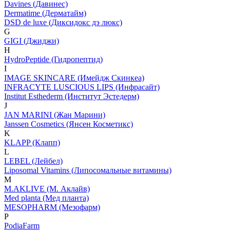
Davines (Давинес)
Dermatime (Дерматайм)
DSD de luxe (Диксидокс дэ люкс)
G
GIGI (Джиджи)
H
HydroPeptide (Гидропептид)
I
IMAGE SKINCARE (Имейдж Скинкеа)
INFRACYTE LUSCIOUS LIPS (Инфрасайт)
Institut Esthederm (Институт Эстедерм)
J
JAN MARINI (Жан Марини)
Janssen Cosmetics (Янсен Косметикс)
K
KLAPP (Клапп)
L
LEBEL (Лейбел)
Liposomal Vitamins (Липосомальные витамины)
M
M.AKLIVE (М. Аклайв)
Med planta (Мед планта)
MESOPHARM (Мезофарм)
P
PodiaFarm