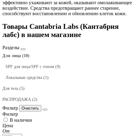
эффективно ухаживают за кожей, оказывают омолаживающее
воздействие. Средства предотвращают раннее старение,
способствуют восстановлению и обновлению клеток кожи.
Товары Cantabria Labs (Кантабрия
лабс) в нашем магазине
Разделы
Для лица (10)
SPF для лица/SPF с тоном (9)
Локальные средства (1)
Для тела (5)
РАСПРОДАЖА (2)
SPF для тела (1)
Гели для душа (1)
Кремы для тела (2)
Пилинги, скрабы для тела (1)
Фильтр
Фильтр
В наличии
Цена
От