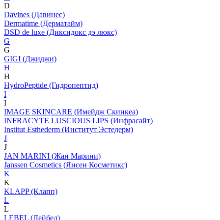
D
Davines (Давинес)
Dermatime (Дерматайм)
DSD de luxe (Диксидокс дэ люкс)
G
G
GIGI (Джиджи)
H
H
HydroPeptide (Гидропептид)
I
I
IMAGE SKINCARE (Имейдж Скинкеа)
INFRACYTE LUSCIOUS LIPS (Инфрасайт)
Institut Esthederm (Институт Эстедерм)
J
J
JAN MARINI (Жан Марини)
Janssen Cosmetics (Янсен Косметикс)
K
K
KLAPP (Клапп)
L
L
LEBEL (Лейбел)