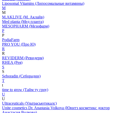
Liposomal Vitamins (Липосомальные витамины)
M
M
M.AKLIVE (М. Аклайв)
Med planta (Мед планта)
MESOPHARM (Мезофарм)
P
P
PodiaFarm
PRO YOU (Про Ю)
R
R
REVIDERM (Ревидерм)
RHEA (Рея)
S
S
Seboradin (Себорадин)
T
t
time to grow (Тайм ту гроу)
U
U
Ultraceuticals (Ультрасьютикалс)
Unite cosmetics Dr. Anastasia Volkova (Юнитэ косметикс доктор
Анастасия Волкова)