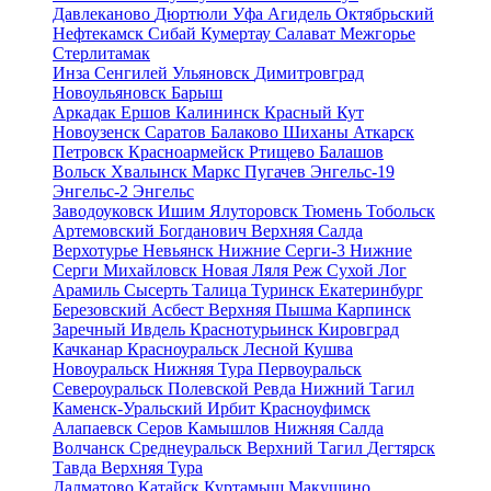
Давлеканово
Дюртюли
Уфа
Агидель
Октябрьский
Нефтекамск
Сибай
Кумертау
Салават
Межгорье
Стерлитамак
Инза
Сенгилей
Ульяновск
Димитровград
Новоульяновск
Барыш
Аркадак
Ершов
Калининск
Красный Кут
Новоузенск
Саратов
Балаково
Шиханы
Аткарск
Петровск
Красноармейск
Ртищево
Балашов
Вольск
Хвалынск
Маркс
Пугачев
Энгельс-19
Энгельс-2
Энгельс
Заводоуковск
Ишим
Ялуторовск
Тюмень
Тобольск
Артемовский
Богданович
Верхняя Салда
Верхотурье
Невьянск
Нижние Серги-3
Нижние
Серги
Михайловск
Новая Ляля
Реж
Сухой Лог
Арамиль
Сысерть
Талица
Туринск
Екатеринбург
Березовский
Асбест
Верхняя Пышма
Карпинск
Заречный
Ивдель
Краснотурьинск
Кировград
Качканар
Красноуральск
Лесной
Кушва
Новоуральск
Нижняя Тура
Первоуральск
Североуральск
Полевской
Ревда
Нижний Тагил
Каменск-Уральский
Ирбит
Красноуфимск
Алапаевск
Серов
Камышлов
Нижняя Салда
Волчанск
Среднеуральск
Верхний Тагил
Дегтярск
Тавда
Верхняя Тура
Далматово
Катайск
Куртамыш
Макушино