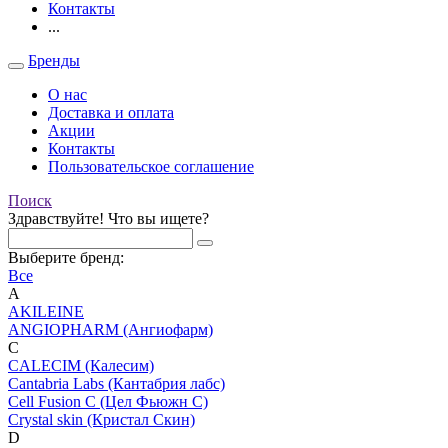
Контакты
...
Бренды
О нас
Доставка и оплата
Акции
Контакты
Пользовательское соглашение
Поиск
Здравствуйте! Что вы ищете?
Выберите бренд:
Все
A
AKILEINE
ANGIOPHARM (Ангиофарм)
C
CALECIM (Калесим)
Cantabria Labs (Кантабрия лабс)
Cell Fusion C (Цел Фьюжн С)
Crystal skin (Кристал Скин)
D