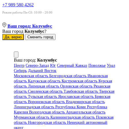
+7 989 580 4262
Режим работы Пн-Сб: 10:00 - 20:00
Ваш город:
Колумбус
Ваш город
Колумбус
?
Да, верно
Сменить город
Ваш город:
Колумбус
Центр
Северо-Запад
Юг
Северный Кавказ
Поволжье
Урал
Сибирь
Дальний Восток
Московская область
Белгородская область
Ивановская
область
Калужская область
Костромская область
Курская
область
Липецкая область
Орловская область
Рязанская
область
Смоленская область
Тамбовская область
Тверская
область
Тульская область
Ярославская область
Брянская
область
Воронежская область
Владимирская область
Ленинградская область
Республика Коми
Республика
Карелия
Вологодская область
Архангельская область
Мурманская область
Калининградская область
Псковская
область
Новгородская область
Ненецкий автономный
округ