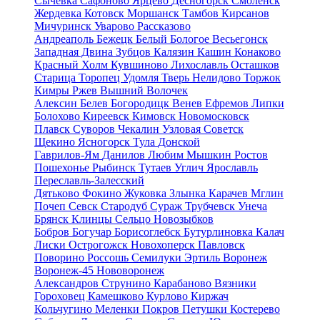
Сычевка
Сафоново
Ярцево
Десногорск
Смоленск
Жердевка
Котовск
Моршанск
Тамбов
Кирсанов
Мичуринск
Уварово
Рассказово
Андреаполь
Бежецк
Белый
Бологое
Весьегонск
Западная Двина
Зубцов
Калязин
Кашин
Конаково
Красный Холм
Кувшиново
Лихославль
Осташков
Старица
Торопец
Удомля
Тверь
Нелидово
Торжок
Кимры
Ржев
Вышний Волочек
Алексин
Белев
Богородицк
Венев
Ефремов
Липки
Болохово
Киреевск
Кимовск
Новомосковск
Плавск
Суворов
Чекалин
Узловая
Советск
Щекино
Ясногорск
Тула
Донской
Гаврилов-Ям
Данилов
Любим
Мышкин
Ростов
Пошехонье
Рыбинск
Тутаев
Углич
Ярославль
Переславль-Залесский
Дятьково
Фокино
Жуковка
Злынка
Карачев
Мглин
Почеп
Севск
Стародуб
Сураж
Трубчевск
Унеча
Брянск
Клинцы
Сельцо
Новозыбков
Бобров
Богучар
Борисоглебск
Бутурлиновка
Калач
Лиски
Острогожск
Новохоперск
Павловск
Поворино
Россошь
Семилуки
Эртиль
Воронеж
Воронеж-45
Нововоронеж
Александров
Струнино
Карабаново
Вязники
Гороховец
Камешково
Курлово
Киржач
Кольчугино
Меленки
Покров
Петушки
Костерево