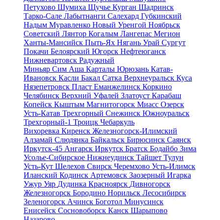
Петухово
Шумиха
Щучье
Курган
Шадринск
Тарко-Сале
Лабытнанги
Салехард
Губкинский
Надым
Муравленко
Новый Уренгой
Ноябрьск
Советский
Лянтор
Когалым
Лангепас
Мегион
Ханты-Мансийск
Пыть-Ях
Нягань
Урай
Сургут
Покачи
Белоярский
Югорск
Нефтеюганск
Нижневартовск
Радужный
Миньяр
Сим
Аша
Карталы
Юрюзань
Катав-
Ивановск
Касли
Бакал
Сатка
Верхнеуральск
Куса
Нязепетровск
Пласт
Еманжелинск
Коркино
Челябинск
Верхний Уфалей
Златоуст
Карабаш
Копейск
Кыштым
Магнитогорск
Миасс
Озерск
Усть-Катав
Трехгорный
Снежинск
Южноуральск
Трехгорный-1
Троицк
Чебаркуль
Вихоревка
Киренск
Железногорск-Илимский
Алзамай
Слюдянка
Байкальск
Бирюсинск
Саянск
Иркутск-45
Ангарск
Иркутск
Братск
Бодайбо
Зима
Усолье-Сибирское
Нижнеудинск
Тайшет
Тулун
Усть-Кут
Шелехов
Свирск
Черемхово
Усть-Илимск
Иланский
Кодинск
Артемовск
Заозерный
Игарка
Ужур
Уяр
Дудинка
Красноярск
Дивногорск
Железногорск
Бородино
Норильск
Лесосибирск
Зеленогорск
Ачинск
Боготол
Минусинск
Енисейск
Сосновоборск
Канск
Шарыпово
Назарово