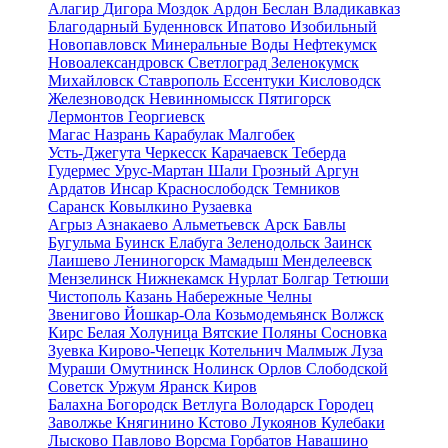
Алагир
Дигора
Моздок
Ардон
Беслан
Владикавказ
Благодарный
Буденновск
Ипатово
Изобильный
Новопавловск
Минеральные Воды
Нефтекумск
Новоалександровск
Светлоград
Зеленокумск
Михайловск
Ставрополь
Ессентуки
Кисловодск
Железноводск
Невинномысск
Пятигорск
Лермонтов
Георгиевск
Магас
Назрань
Карабулак
Малгобек
Усть-Джегута
Черкесск
Карачаевск
Теберда
Гудермес
Урус-Мартан
Шали
Грозный
Аргун
Ардатов
Инсар
Краснослободск
Темников
Саранск
Ковылкино
Рузаевка
Агрыз
Азнакаево
Альметьевск
Арск
Бавлы
Бугульма
Буинск
Елабуга
Зеленодольск
Заинск
Лаишево
Лениногорск
Мамадыш
Менделеевск
Мензелинск
Нижнекамск
Нурлат
Болгар
Тетюши
Чистополь
Казань
Набережные Челны
Звенигово
Йошкар-Ола
Козьмодемьянск
Волжск
Кирс
Белая Холуница
Вятские Поляны
Сосновка
Зуевка
Кирово-Чепецк
Котельнич
Малмыж
Луза
Мураши
Омутнинск
Нолинск
Орлов
Слободской
Советск
Уржум
Яранск
Киров
Балахна
Богородск
Ветлуга
Володарск
Городец
Заволжье
Княгинино
Кстово
Лукоянов
Кулебаки
Лысково
Павлово
Ворсма
Горбатов
Навашино