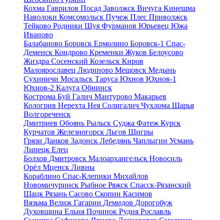
Кохма
Гаврилов Посад
Заволжск
Вичуга
Кинешма
Наволоки
Комсомольск
Пучеж
Плес
Приволжск
Тейково
Родники
Шуя
Фурманов
Юрьевец
Южа
Иваново
Балабаново
Боровск
Ермолино
Боровск-1
Спас-
Деменск
Кондрово
Кременки
Жуков
Белоусово
Жиздра
Сосенский
Козельск
Киров
Малоярославец
Людиново
Мещовск
Медынь
Сухиничи
Мосальск
Таруса
Юхнов
Юхнов-1
Юхнов-2
Калуга
Обнинск
Кострома
Буй
Галич
Мантурово
Макарьев
Кологрив
Нерехта
Нея
Солигалич
Чухлома
Шарья
Волгореченск
Дмитриев
Обоянь
Рыльск
Суджа
Фатеж
Курск
Курчатов
Железногорск
Льгов
Щигры
Грязи
Данков
Задонск
Лебедянь
Чаплыгин
Усмань
Липецк
Елец
Болхов
Дмитровск
Малоархангельск
Новосиль
Орёл
Мценск
Ливны
Кораблино
Спас-Клепики
Михайлов
Новомичуринск
Рыбное
Ряжск
Спасск-Рязанский
Шацк
Рязань
Сасово
Скопин
Касимов
Вязьма
Велиж
Гагарин
Демидов
Дорогобуж
Духовщина
Ельня
Починок
Рудня
Рославль