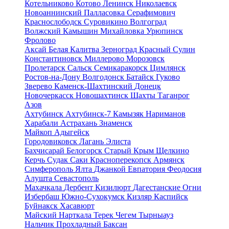
Котельниково
Котово
Ленинск
Николаевск
Новоаннинский
Палласовка
Серафимович
Краснослободск
Суровикино
Волгоград
Волжский
Камышин
Михайловка
Урюпинск
Фролово
Аксай
Белая Калитва
Зерноград
Красный Сулин
Константиновск
Миллерово
Морозовск
Пролетарск
Сальск
Семикаракорск
Цимлянск
Ростов-на-Дону
Волгодонск
Батайск
Гуково
Зверево
Каменск-Шахтинский
Донецк
Новочеркасск
Новошахтинск
Шахты
Таганрог
Азов
Ахтубинск
Ахтубинск-7
Камызяк
Нариманов
Харабали
Астрахань
Знаменск
Майкоп
Адыгейск
Городовиковск
Лагань
Элиста
Бахчисарай
Белогорск
Старый Крым
Щелкино
Керчь
Судак
Саки
Красноперекопск
Армянск
Симферополь
Ялта
Джанкой
Евпатория
Феодосия
Алушта
Севастополь
Махачкала
Дербент
Кизилюрт
Дагестанские Огни
Избербаш
Южно-Сухокумск
Кизляр
Каспийск
Буйнакск
Хасавюрт
Майский
Нарткала
Терек
Чегем
Тырныауз
Нальчик
Прохладный
Баксан