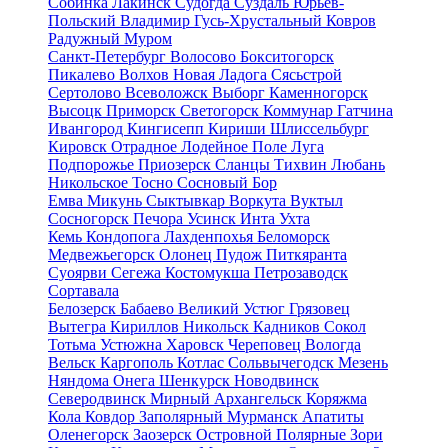
Собинка
Лакинск
Судогда
Суздаль
Юрьев-
Польский
Владимир
Гусь-Хрустальный
Ковров
Радужный
Муром
Санкт-Петербург
Волосово
Бокситогорск
Пикалево
Волхов
Новая Ладога
Сясьстрой
Сертолово
Всеволожск
Выборг
Каменногорск
Высоцк
Приморск
Светогорск
Коммунар
Гатчина
Ивангород
Кингисепп
Кириши
Шлиссельбург
Кировск
Отрадное
Лодейное Поле
Луга
Подпорожье
Приозерск
Сланцы
Тихвин
Любань
Никольское
Тосно
Сосновый Бор
Емва
Микунь
Сыктывкар
Воркута
Вуктыл
Сосногорск
Печора
Усинск
Инта
Ухта
Кемь
Кондопога
Лахденпохья
Беломорск
Медвежьегорск
Олонец
Пудож
Питкяранта
Суоярви
Сегежа
Костомукша
Петрозаводск
Сортавала
Белозерск
Бабаево
Великий Устюг
Грязовец
Вытегра
Кириллов
Никольск
Кадников
Сокол
Тотьма
Устюжна
Харовск
Череповец
Вологда
Вельск
Каргополь
Котлас
Сольвычегодск
Мезень
Няндома
Онега
Шенкурск
Новодвинск
Северодвинск
Мирный
Архангельск
Коряжма
Кола
Ковдор
Заполярный
Мурманск
Апатиты
Оленегорск
Заозерск
Островной
Полярные Зори