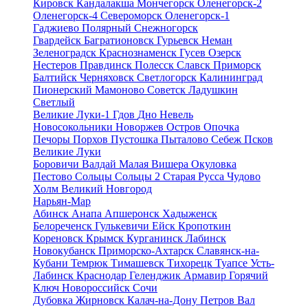
Кировск
Кандалакша
Мончегорск
Оленегорск-2
Оленегорск-4
Североморск
Оленегорск-1
Гаджиево
Полярный
Снежногорск
Гвардейск
Багратионовск
Гурьевск
Неман
Зеленоградск
Краснознаменск
Гусев
Озерск
Нестеров
Правдинск
Полесск
Славск
Приморск
Балтийск
Черняховск
Светлогорск
Калининград
Пионерский
Мамоново
Советск
Ладушкин
Светлый
Великие Луки-1
Гдов
Дно
Невель
Новосокольники
Новоржев
Остров
Опочка
Печоры
Порхов
Пустошка
Пыталово
Себеж
Псков
Великие Луки
Боровичи
Валдай
Малая Вишера
Окуловка
Пестово
Сольцы
Сольцы 2
Старая Русса
Чудово
Холм
Великий Новгород
Нарьян-Мар
Абинск
Анапа
Апшеронск
Хадыженск
Белореченск
Гулькевичи
Ейск
Кропоткин
Кореновск
Крымск
Курганинск
Лабинск
Новокубанск
Приморско-Ахтарск
Славянск-на-
Кубани
Темрюк
Тимашевск
Тихорецк
Туапсе
Усть-
Лабинск
Краснодар
Геленджик
Армавир
Горячий
Ключ
Новороссийск
Сочи
Дубовка
Жирновск
Калач-на-Дону
Петров Вал