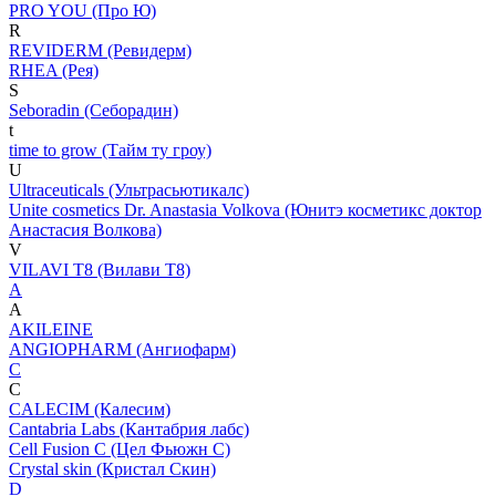
PRO YOU (Про Ю)
R
REVIDERM (Ревидерм)
RHEA (Рея)
S
Seboradin (Себорадин)
t
time to grow (Тайм ту гроу)
U
Ultraceuticals (Ультрасьютикалс)
Unite cosmetics Dr. Anastasia Volkova (Юнитэ косметикс доктор
Анастасия Волкова)
V
VILAVI T8 (Вилави Т8)
A
A
AKILEINE
ANGIOPHARM (Ангиофарм)
C
C
CALECIM (Калесим)
Cantabria Labs (Кантабрия лабс)
Cell Fusion C (Цел Фьюжн С)
Crystal skin (Кристал Скин)
D