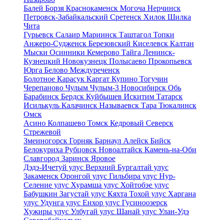
Балей
Борзя
Краснокаменск
Могоча
Нерчинск
Петровск-Забайкальский
Сретенск
Хилок
Шилка
Чита
Гурьевск
Салаир
Мариинск
Таштагол
Топки
Анжеро-Судженск
Березовский
Киселевск
Калтан
Мыски
Осинники
Кемерово
Тайга
Ленинск-
Кузнецкий
Новокузнецк
Полысаево
Прокопьевск
Юрга
Белово
Междуреченск
Болотное
Карасук
Каргат
Купино
Тогучин
Черепаново
Чулым
Чулым-3
Новосибирск
Обь
Барабинск
Бердск
Куйбышев
Искитим
Татарск
Исилькуль
Калачинск
Называевск
Тара
Тюкалинск
Омск
Асино
Колпашево
Томск
Кедровый
Северск
Стрежевой
Змеиногорск
Горняк
Барнаул
Алейск
Бийск
Белокуриха
Рубцовск
Новоалтайск
Камень-на-Оби
Славгород
Заринск
Яровое
Дэдэ-Ичетуй улус
Верхний Бургалтай улус
Закаменск
Оронгой улус
Гильбира улус
Нур-
Селение улус
Хурамша улус
Хойтобэе улус
Бабушкин
Загустай улус
Кяхта
Тохой улус
Харгана
улус
Удунга улус
Енхор улус
Гусиноозерск
Хужиры улус
Улбугай улус
Шанай улус
Улан-Удэ