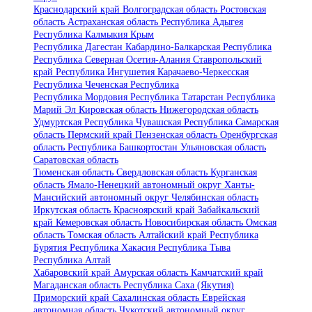
Краснодарский край
Волгоградская область
Ростовская
область
Астраханская область
Республика Адыгея
Республика Калмыкия
Крым
Республика Дагестан
Кабардино-Балкарская Республика
Республика Северная Осетия-Алания
Ставропольский
край
Республика Ингушетия
Карачаево-Черкесская
Республика
Чеченская Республика
Республика Мордовия
Республика Татарстан
Республика
Марий Эл
Кировская область
Нижегородская область
Удмуртская Республика
Чувашская Республика
Самарская
область
Пермский край
Пензенская область
Оренбургская
область
Республика Башкортостан
Ульяновская область
Саратовская область
Тюменская область
Свердловская область
Курганская
область
Ямало-Ненецкий автономный округ
Ханты-
Мансийский автономный округ
Челябинская область
Иркутская область
Красноярский край
Забайкальский
край
Кемеровская область
Новосибирская область
Омская
область
Томская область
Алтайский край
Республика
Бурятия
Республика Хакасия
Республика Тыва
Республика Алтай
Хабаровский край
Амурская область
Камчатский край
Магаданская область
Республика Саха (Якутия)
Приморский край
Сахалинская область
Еврейская
автономная область
Чукотский автономный округ