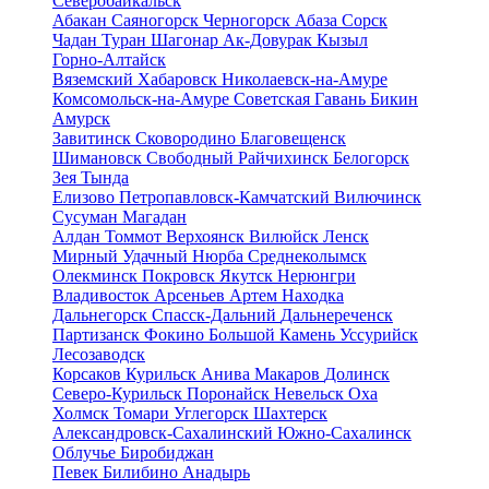
Северобайкальск
Абакан
Саяногорск
Черногорск
Абаза
Сорск
Чадан
Туран
Шагонар
Ак-Довурак
Кызыл
Горно-Алтайск
Вяземский
Хабаровск
Николаевск-на-Амуре
Комсомольск-на-Амуре
Советская Гавань
Бикин
Амурск
Завитинск
Сковородино
Благовещенск
Шимановск
Свободный
Райчихинск
Белогорск
Зея
Тында
Елизово
Петропавловск-Камчатский
Вилючинск
Сусуман
Магадан
Алдан
Томмот
Верхоянск
Вилюйск
Ленск
Мирный
Удачный
Нюрба
Среднеколымск
Олекминск
Покровск
Якутск
Нерюнгри
Владивосток
Арсеньев
Артем
Находка
Дальнегорск
Спасск-Дальний
Дальнереченск
Партизанск
Фокино
Большой Камень
Уссурийск
Лесозаводск
Корсаков
Курильск
Анива
Макаров
Долинск
Северо-Курильск
Поронайск
Невельск
Оха
Холмск
Томари
Углегорск
Шахтерск
Александровск-Сахалинский
Южно-Сахалинск
Облучье
Биробиджан
Певек
Билибино
Анадырь