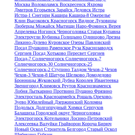
Москва
Волоколамск
Воскресенск
Яхрома
Дмитров
Егорьевск
Зарайск
Дедовск
Истра
Истра-1
Снегири
Кашира
Кашира-8
Ожерелье
Клин
Высоковск
Красногорск
Видное
Луховицы
Люберцы
Можайск
Мытищи
Наро-Фоминск
Верея
Апрелевка
Ногинск
Черноголовка
Старая Купавна
Электроугли
Кубинка
Голицыно
Одинцово
Дрезна
Ликино-Дулево
Куровское
Озеры
Павловский
Посад
Пушкино
Раменское
Руза
Краснозаводск
Сергиев Посад
Хотьково
Пересвет
Сергиев
Посад-7
Солнечногорск
Солнечногорск-7
Солнечногорск-30
Солнечногорск-25
Солнечногорск-2
Ступино
Талдом
Чехов-2
Чехов
Чехов-3
Чехов-8
Шатура
Щелково
Домодедово
Бронницы
Жуковский
Дубна
Королев
Ивантеевка
Звенигород
Климовск
Реутов
Краснознаменск
Лобня
Лыткарино
Протвино
Пущино
Фрязино
Электросталь
Красноармейск
Рошаль
Орехово-
Зуево
Юбилейный
Дзержинский
Коломна
Подольск
Долгопрудный
Химки
Серпухов
Балашиха
Городской округ Черноголовка
Электрогорск
Котельники
Лосино-Петровский
Алексеевка
Валуйки
Грайворон
Короча
Бирюч
Новый Оскол
Строитель
Белгород
Старый Оскол
Шебекино
Губкин