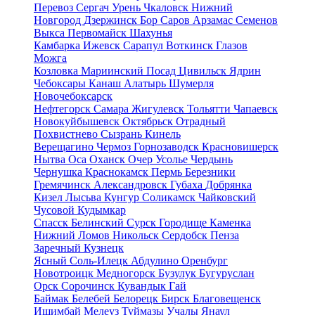
Перевоз
Сергач
Урень
Чкаловск
Нижний
Новгород
Дзержинск
Бор
Саров
Арзамас
Семенов
Выкса
Первомайск
Шахунья
Камбарка
Ижевск
Сарапул
Воткинск
Глазов
Можга
Козловка
Мариинский Посад
Цивильск
Ядрин
Чебоксары
Канаш
Алатырь
Шумерля
Новочебоксарск
Нефтегорск
Самара
Жигулевск
Тольятти
Чапаевск
Новокуйбышевск
Октябрьск
Отрадный
Похвистнево
Сызрань
Кинель
Верещагино
Чермоз
Горнозаводск
Красновишерск
Нытва
Оса
Оханск
Очер
Усолье
Чердынь
Чернушка
Краснокамск
Пермь
Березники
Гремячинск
Александровск
Губаха
Добрянка
Кизел
Лысьва
Кунгур
Соликамск
Чайковский
Чусовой
Кудымкар
Спасск
Белинский
Сурск
Городище
Каменка
Нижний Ломов
Никольск
Сердобск
Пенза
Заречный
Кузнецк
Ясный
Соль-Илецк
Абдулино
Оренбург
Новотроицк
Медногорск
Бузулук
Бугуруслан
Орск
Сорочинск
Кувандык
Гай
Баймак
Белебей
Белорецк
Бирск
Благовещенск
Ишимбай
Мелеуз
Туймазы
Учалы
Янаул