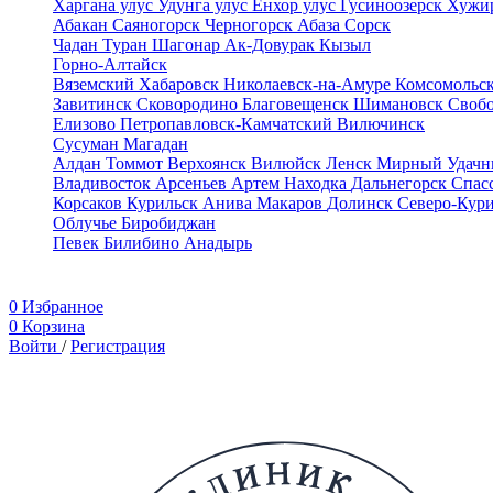
Харгана улус
Удунга улус
Енхор улус
Гусиноозерск
Хужи
Абакан
Саяногорск
Черногорск
Абаза
Сорск
Чадан
Туран
Шагонар
Ак-Довурак
Кызыл
Горно-Алтайск
Вяземский
Хабаровск
Николаевск-на-Амуре
Комсомольс
Завитинск
Сковородино
Благовещенск
Шимановск
Своб
Елизово
Петропавловск-Камчатский
Вилючинск
Сусуман
Магадан
Алдан
Томмот
Верхоянск
Вилюйск
Ленск
Мирный
Удач
Владивосток
Арсеньев
Артем
Находка
Дальнегорск
Спас
Корсаков
Курильск
Анива
Макаров
Долинск
Северо-Кур
Облучье
Биробиджан
Певек
Билибино
Анадырь
0
Избранное
0
Корзина
Войти
/
Регистрация