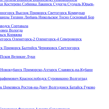
ки
Костерево
Собинка
Лакинск
Судогда
Суздаль
Юрьев-
нногорск
Высоцк
Приморск
Светогорск
Коммунар
ланцы
Тихвин
Любань
Никольское
Тосно
Сосновый Бор
аводск
Сортавала
повец
Вологда
льск
Коряжма
егорск
Оленегорск-2
Оленегорск-4
Североморск
ск
Приморск
Балтийск
Черняховск
Светлогорск
Псков
Великие Луки
к
Новокубанск
Приморско-Ахтарск
Славянск-на-Кубани
рафимович
Краснослободск
Суровикино
Волгоград
ск
Цимлянск
Ростов-на-Дону
Волгодонск
Батайск
Гуково