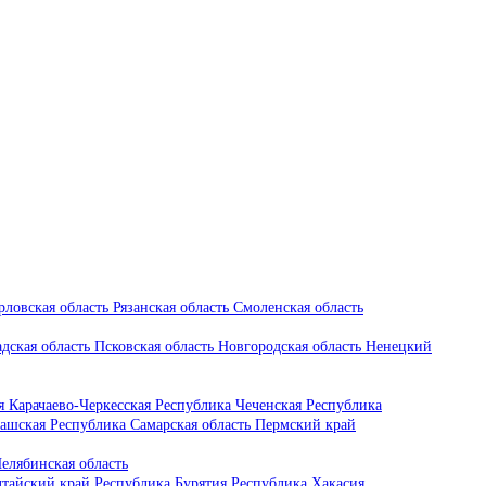
рловская область
Рязанская область
Смоленская область
дская область
Псковская область
Новгородская область
Ненецкий
ия
Карачаево-Черкесская Республика
Чеченская Республика
ашская Республика
Самарская область
Пермский край
елябинская область
тайский край
Республика Бурятия
Республика Хакасия