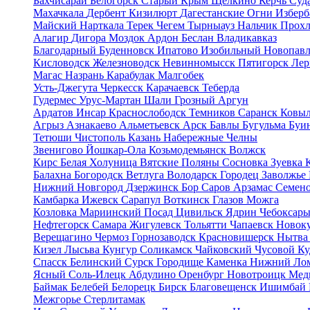
Бахчисарай
Белогорск
Старый Крым
Щелкино
Керчь
Суд
Махачкала
Дербент
Кизилюрт
Дагестанские Огни
Избер
Майский
Нарткала
Терек
Чегем
Тырныауз
Нальчик
Прох
Алагир
Дигора
Моздок
Ардон
Беслан
Владикавказ
Благодарный
Буденновск
Ипатово
Изобильный
Новопав
Кисловодск
Железноводск
Невинномысск
Пятигорск
Лер
Магас
Назрань
Карабулак
Малгобек
Усть-Джегута
Черкесск
Карачаевск
Теберда
Гудермес
Урус-Мартан
Шали
Грозный
Аргун
Ардатов
Инсар
Краснослободск
Темников
Саранск
Ковы
Агрыз
Азнакаево
Альметьевск
Арск
Бавлы
Бугульма
Буи
Тетюши
Чистополь
Казань
Набережные Челны
Звенигово
Йошкар-Ола
Козьмодемьянск
Волжск
Кирс
Белая Холуница
Вятские Поляны
Сосновка
Зуевка
Балахна
Богородск
Ветлуга
Володарск
Городец
Заволжье
Нижний Новгород
Дзержинск
Бор
Саров
Арзамас
Семен
Камбарка
Ижевск
Сарапул
Воткинск
Глазов
Можга
Козловка
Мариинский Посад
Цивильск
Ядрин
Чебоксар
Нефтегорск
Самара
Жигулевск
Тольятти
Чапаевск
Новок
Верещагино
Чермоз
Горнозаводск
Красновишерск
Нытв
Кизел
Лысьва
Кунгур
Соликамск
Чайковский
Чусовой
Ку
Спасск
Белинский
Сурск
Городище
Каменка
Нижний Ло
Ясный
Соль-Илецк
Абдулино
Оренбург
Новотроицк
Мед
Баймак
Белебей
Белорецк
Бирск
Благовещенск
Ишимбай
Межгорье
Стерлитамак