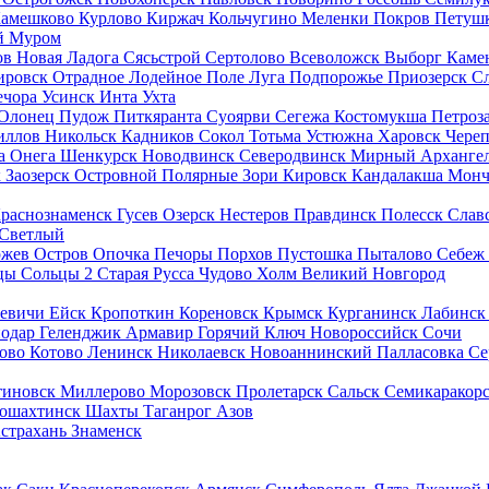
амешково
Курлово
Киржач
Кольчугино
Меленки
Покров
Петуш
й
Муром
ов
Новая Ладога
Сясьстрой
Сертолово
Всеволожск
Выборг
Каме
ировск
Отрадное
Лодейное Поле
Луга
Подпорожье
Приозерск
С
ечора
Усинск
Инта
Ухта
Олонец
Пудож
Питкяранта
Суоярви
Сегежа
Костомукша
Петроз
иллов
Никольск
Кадников
Сокол
Тотьма
Устюжна
Харовск
Чере
а
Онега
Шенкурск
Новодвинск
Северодвинск
Мирный
Арханге
к
Заозерск
Островной
Полярные Зори
Кировск
Кандалакша
Монч
раснознаменск
Гусев
Озерск
Нестеров
Правдинск
Полесск
Слав
Светлый
ржев
Остров
Опочка
Печоры
Порхов
Пустошка
Пыталово
Себеж
цы
Сольцы 2
Старая Русса
Чудово
Холм
Великий Новгород
кевичи
Ейск
Кропоткин
Кореновск
Крымск
Курганинск
Лабинс
нодар
Геленджик
Армавир
Горячий Ключ
Новороссийск
Сочи
ково
Котово
Ленинск
Николаевск
Новоаннинский
Палласовка
Се
тиновск
Миллерово
Морозовск
Пролетарск
Сальск
Семикаракор
ошахтинск
Шахты
Таганрог
Азов
страхань
Знаменск