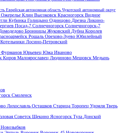
сть
Еврейская автономная область
Чукотский автономный округ
8
Ожерелье
Клин
Высоковск
Красногорск
Видное
угли
Кубинка
Голицыно
Одинцово
Дрезна
Ликино-
ергиев Посад-7
Солнечногорск
Солнечногорск-7
Домодедово
Бронницы
Жуковский
Дубна
Королев
расноармейск
Рошаль
Орехово-Зуево
Юбилейный
к
Котельники
Лосино-Петровский
я
Фурманов
Юрьевец
Южа
Иваново
ск
Киров
Малоярославец
Людиново
Мещовск
Медынь
ов
горск
Смоленск
ово
Лихославль
Осташков
Старица
Торопец
Удомля
Тверь
зловая
Советск
Щекино
Ясногорск
Тула
Донской
о
Новозыбков
ки
Эртиль
Воронеж
Воронеж-45
Нововоронеж