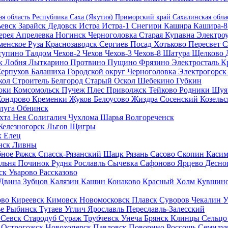
ая область
Республика Саха (Якутия)
Приморский край
Сахалинская обла
ьевск
Зарайск
Дедовск
Истра
Истра-1
Снегири
Кашира
Кашира-
ерея
Апрелевка
Ногинск
Черноголовка
Старая Купавна
Электро
менское
Руза
Краснозаводск
Сергиев Посад
Хотьково
Пересвет
С
тупино
Талдом
Чехов-2
Чехов
Чехов-3
Чехов-8
Шатура
Щелково
ск
Лобня
Лыткарино
Протвино
Пущино
Фрязино
Электросталь
К
ерпухов
Балашиха
Городской округ Черноголовка
Электрогорс
кол
Строитель
Белгород
Старый Оскол
Шебекино
Губкин
оки
Комсомольск
Пучеж
Плес
Приволжск
Тейково
Родники
Шу
Кондрово
Кременки
Жуков
Белоусово
Жиздра
Сосенский
Козель
луга
Обнинск
хта
Нея
Солигалич
Чухлома
Шарья
Волгореченск
Железногорск
Льгов
Щигры
к
Елец
нск
Ливны
бное
Ряжск
Спасск-Рязанский
Шацк
Рязань
Сасово
Скопин
Касим
льня
Починок
Рудня
Рославль
Сычевка
Сафоново
Ярцево
Десно
ск
Уварово
Рассказово
 Двина
Зубцов
Калязин
Кашин
Конаково
Красный Холм
Кувшин
ово
Киреевск
Кимовск
Новомосковск
Плавск
Суворов
Чекалин
У
ье
Рыбинск
Тутаев
Углич
Ярославль
Переславль-Залесский
п
Севск
Стародуб
Сураж
Трубчевск
Унеча
Брянск
Клинцы
Сельц
и
Острогожск
Новохоперск
Павловск
Поворино
Россошь
Семилу