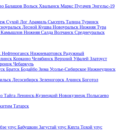
во
Балашов
Вольск
Хвалынск
Маркс
Пугачев
Энгельс-19
Реж
Сухой Лог
Арамиль
Сысерть
Талица
Туринск
сноуральск
Лесной
Кушва
Новоуральск
Нижняя Тура
в
Камышлов
Нижняя Салда
Волчанск
Среднеуральск
к
Нефтеюганск
Нижневартовск
Радужный
линск
Коркино
Челябинск
Верхний Уфалей
Златоуст
роицк
Чебаркуль
тск
Братск
Бодайбо
Зима
Усолье-Сибирское
Нижнеудинск
ильск
Лесосибирск
Зеленогорск
Ачинск
Боготол
во
Тайга
Ленинск-Кузнецкий
Новокузнецк
Полысаево
китим
Татарск
бэе улус
Бабушкин
Загустай улус
Кяхта
Тохой улус