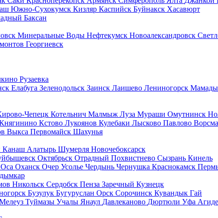
ак
Саки
Красноперекопск
Армянск
Симферополь
Ялта
Джанкой
баш
Южно-Сухокумск
Кизляр
Каспийск
Буйнакск
Хасавюрт
ладный
Баксан
ловск
Минеральные Воды
Нефтекумск
Новоалександровск
Светл
монтов
Георгиевск
лкино
Рузаевка
нск
Елабуга
Зеленодольск
Заинск
Лаишево
Лениногорск
Мамад
Кирово-Чепецк
Котельнич
Малмыж
Луза
Мураши
Омутнинск
Но
Княгинино
Кстово
Лукоянов
Кулебаки
Лысково
Павлово
Ворсм
ов
Выкса
Первомайск
Шахунья
ы
Канаш
Алатырь
Шумерля
Новочебоксарск
уйбышевск
Октябрьск
Отрадный
Похвистнево
Сызрань
Кинель
а
Оса
Оханск
Очер
Усолье
Чердынь
Чернушка
Краснокамск
Перм
дымкар
мов
Никольск
Сердобск
Пенза
Заречный
Кузнецк
ногорск
Бузулук
Бугуруслан
Орск
Сорочинск
Кувандык
Гай
Мелеуз
Туймазы
Учалы
Янаул
Давлеканово
Дюртюли
Уфа
Агид