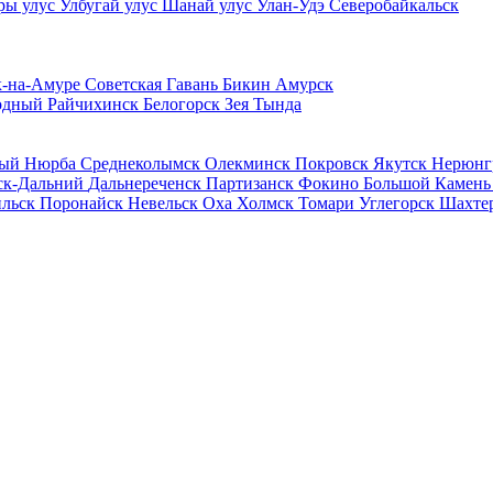
ры улус
Улбугай улус
Шанай улус
Улан-Удэ
Северобайкальск
к-на-Амуре
Советская Гавань
Бикин
Амурск
одный
Райчихинск
Белогорск
Зея
Тында
ный
Нюрба
Среднеколымск
Олекминск
Покровск
Якутск
Нерюнг
ск-Дальний
Дальнереченск
Партизанск
Фокино
Большой Камен
ильск
Поронайск
Невельск
Оха
Холмск
Томари
Углегорск
Шахте