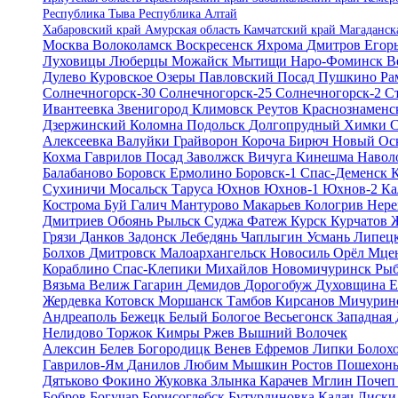
Республика Тыва
Республика Алтай
Хабаровский край
Амурская область
Камчатский край
Магаданск
Москва
Волоколамск
Воскресенск
Яхрома
Дмитров
Егор
Луховицы
Люберцы
Можайск
Мытищи
Наро-Фоминск
В
Дулево
Куровское
Озеры
Павловский Посад
Пушкино
Ра
Солнечногорск-30
Солнечногорск-25
Солнечногорск-2
С
Ивантеевка
Звенигород
Климовск
Реутов
Краснознамен
Дзержинский
Коломна
Подольск
Долгопрудный
Химки
С
Алексеевка
Валуйки
Грайворон
Короча
Бирюч
Новый Ос
Кохма
Гаврилов Посад
Заволжск
Вичуга
Кинешма
Навол
Балабаново
Боровск
Ермолино
Боровск-1
Спас-Деменск
Сухиничи
Мосальск
Таруса
Юхнов
Юхнов-1
Юхнов-2
Ка
Кострома
Буй
Галич
Мантурово
Макарьев
Кологрив
Нере
Дмитриев
Обоянь
Рыльск
Суджа
Фатеж
Курск
Курчатов
Грязи
Данков
Задонск
Лебедянь
Чаплыгин
Усмань
Липец
Болхов
Дмитровск
Малоархангельск
Новосиль
Орёл
Мце
Кораблино
Спас-Клепики
Михайлов
Новомичуринск
Ры
Вязьма
Велиж
Гагарин
Демидов
Дорогобуж
Духовщина
Е
Жердевка
Котовск
Моршанск
Тамбов
Кирсанов
Мичурин
Андреаполь
Бежецк
Белый
Бологое
Весьегонск
Западная
Нелидово
Торжок
Кимры
Ржев
Вышний Волочек
Алексин
Белев
Богородицк
Венев
Ефремов
Липки
Болох
Гаврилов-Ям
Данилов
Любим
Мышкин
Ростов
Пошехон
Дятьково
Фокино
Жуковка
Злынка
Карачев
Мглин
Поче
Бобров
Богучар
Борисоглебск
Бутурлиновка
Калач
Лиск