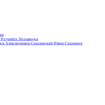
ри
ь
Уссурийск
Лесозаводск
рск
Александровск-Сахалинский
Южно-Сахалинск