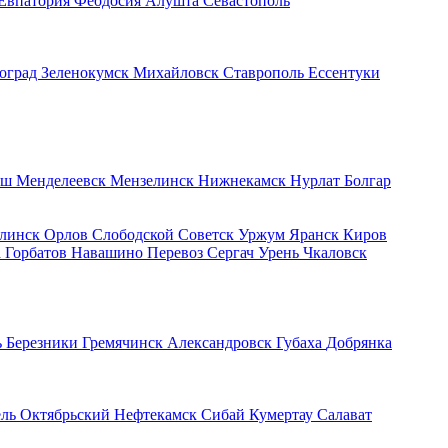
Евпатория
Феодосия
Алушта
Севастополь
оград
Зеленокумск
Михайловск
Ставрополь
Ессентуки
ыш
Менделеевск
Мензелинск
Нижнекамск
Нурлат
Болгар
линск
Орлов
Слободской
Советск
Уржум
Яранск
Киров
а
Горбатов
Навашино
Перевоз
Сергач
Урень
Чкаловск
ь
Березники
Гремячинск
Александровск
Губаха
Добрянка
ель
Октябрьский
Нефтекамск
Сибай
Кумертау
Салават