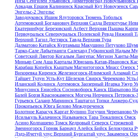
Инза
Сенгилей
Ульяновск
Димитровград
Новоульяновск
Аркадак
Ершов
Калининск
Красный Кут
Новоузенск
Сар
Энгельс-2
Энгельс
Заводоуковск
Ишим
Ялуторовск
Тюмень
Тобольск
Артемовский
Богданович
Верхняя Салда
Верхотурье
Нев
Екатеринбург
Березовский
Асбест
Верхняя Пышма
Карп
Первоуральск
Североуральск
Полевской
Ревда
Нижний Т
Верхний Тагил
Дегтярск
Тавда
Верхняя Тура
Далматово
Катайск
Куртамыш
Макушино
Петухово
Шум
Тарко-Сале
Лабытнанги
Салехард
Губкинский
Надым
Му
Советский
Лянтор
Когалым
Лангепас
Мегион
Ханты-Ма
Миньяр
Сим
Аша
Карталы
Юрюзань
Катав-Ивановск
Ка
Карабаш
Копейск
Кыштым
Магнитогорск
Миасс
Озерск
Вихоревка
Киренск
Железногорск-Илимский
Алзамай
Сл
Тайшет
Тулун
Усть-Кут
Шелехов
Свирск
Черемхово
Усть
Иланский
Кодинск
Артемовск
Заозерный
Игарка
Ужур
У
Минусинск
Енисейск
Сосновоборск
Канск
Шарыпово
На
Балей
Борзя
Краснокаменск
Могоча
Нерчинск
Петровск-
Гурьевск
Салаир
Мариинск
Таштагол
Топки
Анжеро-Суд
Прокопьевск
Юрга
Белово
Междуреченск
Болотное
Карасук
Каргат
Купино
Тогучин
Черепаново
Ч
Исилькуль
Калачинск
Называевск
Тара
Тюкалинск
Омск
Асино
Колпашево
Томск
Кедровый
Северск
Стрежевой
Змеиногорск
Горняк
Барнаул
Алейск
Бийск
Белокуриха
Р
Дэдэ-Ичетуй улус
Верхний Бургалтай улус
Закаменск
Оро