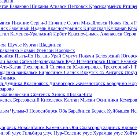
Барыш
атов
Балаково
Шиханы
Аткарск
Петровск
Красноармейск
Ртище
ьянск
Нижние Серги-3
Нижние Серги
Михайловск
Новая Ляля
инск
Заречный
Ивдель
Краснотурьинск
Кировград
Качканар
Кра
агил
Каменск-Уральский
Ирбит
Красноуфимск
Алапаевск
Серо
иха
Щучье
Курган
Шадринск
равленко
Новый Уренгой
Ноябрьск
нсийск
Пыть-Ях
Нягань
Урай
Сургут
Покачи
Белоярский
Югорс
сли
Бакал
Сатка
Верхнеуральск
Куса
Нязепетровск
Пласт
Еманже
Усть-Катав
Трехгорный
Снежинск
Южноуральск
Трехгорный-1
Т
юдянка
Байкальск
Бирюсинск
Саянск
Иркутск-45
Ангарск
Ирку
-Илимск
яр
Дудинка
Красноярск
Дивногорск
Железногорск
Бородино
Нор
зарово
Забайкальский
Сретенск
Хилок
Шилка
Чита
женск
Березовский
Киселевск
Калтан
Мыски
Осинники
Кемеро
улым
Чулым-3
Новосибирск
Обь
Барабинск
Бердск
Куйбышев
Ис
убцовск
Новоалтайск
Камень-на-Оби
Славгород
Заринск
Яровое
нгой улус
Гильбира улус
Нур-Селение улус
Хурамша улус
Хойто