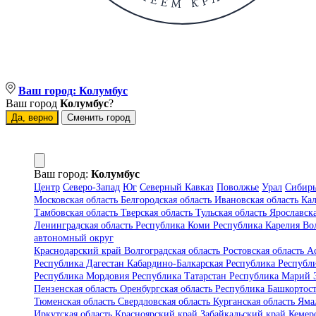
Ваш город:
Колумбус
Ваш город
Колумбус
?
Да, верно
Сменить город
Ваш город:
Колумбус
Центр
Северо-Запад
Юг
Северный Кавказ
Поволжье
Урал
Сибир
Московская область
Белгородская область
Ивановская область
Кал
Тамбовская область
Тверская область
Тульская область
Ярославск
Ленинградская область
Республика Коми
Республика Карелия
Во
автономный округ
Краснодарский край
Волгоградская область
Ростовская область
А
Республика Дагестан
Кабардино-Балкарская Республика
Республ
Республика Мордовия
Республика Татарстан
Республика Марий
Пензенская область
Оренбургская область
Республика Башкортос
Тюменская область
Свердловская область
Курганская область
Яма
Иркутская область
Красноярский край
Забайкальский край
Кемер