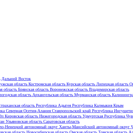
ь
Дальний Восток
ужская область
Костромская область
Курская область
Липецкая область
О
ая область
Брянская область
Воронежская область
Владимирская область
логодская область
Архангельская область
Мурманская область
Калинингра
страханская область
Республика Адыгея
Республика Калмыкия
Крым
ика Северная Осетия-Алания
Ставропольский край
Республика Ингушет
 Эл
Кировская область
Нижегородская область
Удмуртская Республика
Чув
тан
Ульяновская область
Саратовская область
ло-Ненецкий автономный округ
Ханты-Мансийский автономный округ
Ч
овская область
Новосибирская область
Омская область
Томская область
Ал