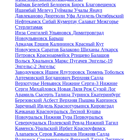
Баймак
Белебей
Белорецк
Бирск
Благовещенск
Ишимбай
Мелеуз
Туймазы
Учалы
Янаул
Давлеканово
Дюртюли
Уфа
Агидель
Октябрьский
Нефтекамск
Сибай
Кумертау
Салават
Межгорье
Стерлитамак
Инза
Сенгилей
Ульяновск
Димитровград
Новоульяновск
Барыш
Аркадак
Ершов
Калининск
Красный Кут
Новоузенск
Саратов
Балаково
Шиханы
Аткарск
Петровск
Красноармейск
Ртищево
Балашов
Вольск
Хвалынск
Маркс
Пугачев
Энгельс-19
Энгельс-2
Энгельс
Заводоуковск
Ишим
Ялуторовск
Тюмень
Тобольск
Артемовский
Богданович
Верхняя Салда
Верхотурье
Невьянск
Нижние Серги-3
Нижние
Серги
Михайловск
Новая Ляля
Реж
Сухой Лог
Арамиль
Сысерть
Талица
Туринск
Екатеринбург
Березовский
Асбест
Верхняя Пышма
Карпинск
Заречный
Ивдель
Краснотурьинск
Кировград
Качканар
Красноуральск
Лесной
Кушва
Новоуральск
Нижняя Тура
Первоуральск
Североуральск
Полевской
Ревда
Нижний Тагил
Каменск-Уральский
Ирбит
Красноуфимск
Алапаевск
Серов
Камышлов
Нижняя Салда
Волчанск
Среднеуральск
Верхний Тагил
Дегтярск