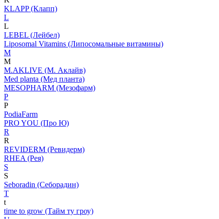
KLAPP (Клапп)
L
L
LEBEL (Лейбел)
Liposomal Vitamins (Липосомальные витамины)
M
M
M.AKLIVE (М. Аклайв)
Med planta (Мед планта)
MESOPHARM (Мезофарм)
P
P
PodiaFarm
PRO YOU (Про Ю)
R
R
REVIDERM (Ревидерм)
RHEA (Рея)
S
S
Seboradin (Себорадин)
T
t
time to grow (Тайм ту гроу)