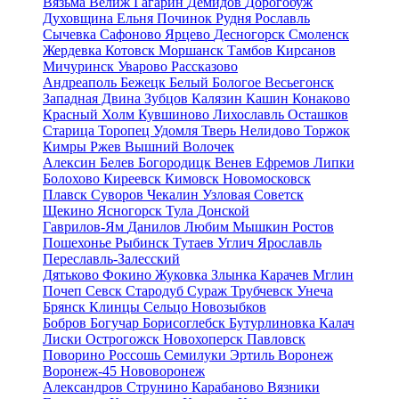
Вязьма
Велиж
Гагарин
Демидов
Дорогобуж
Духовщина
Ельня
Починок
Рудня
Рославль
Сычевка
Сафоново
Ярцево
Десногорск
Смоленск
Жердевка
Котовск
Моршанск
Тамбов
Кирсанов
Мичуринск
Уварово
Рассказово
Андреаполь
Бежецк
Белый
Бологое
Весьегонск
Западная Двина
Зубцов
Калязин
Кашин
Конаково
Красный Холм
Кувшиново
Лихославль
Осташков
Старица
Торопец
Удомля
Тверь
Нелидово
Торжок
Кимры
Ржев
Вышний Волочек
Алексин
Белев
Богородицк
Венев
Ефремов
Липки
Болохово
Киреевск
Кимовск
Новомосковск
Плавск
Суворов
Чекалин
Узловая
Советск
Щекино
Ясногорск
Тула
Донской
Гаврилов-Ям
Данилов
Любим
Мышкин
Ростов
Пошехонье
Рыбинск
Тутаев
Углич
Ярославль
Переславль-Залесский
Дятьково
Фокино
Жуковка
Злынка
Карачев
Мглин
Почеп
Севск
Стародуб
Сураж
Трубчевск
Унеча
Брянск
Клинцы
Сельцо
Новозыбков
Бобров
Богучар
Борисоглебск
Бутурлиновка
Калач
Лиски
Острогожск
Новохоперск
Павловск
Поворино
Россошь
Семилуки
Эртиль
Воронеж
Воронеж-45
Нововоронеж
Александров
Струнино
Карабаново
Вязники